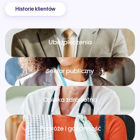
Historie klientów
Ubezpieczenia
Sektor publiczny
Opieka zdrowotna
Podróże i gościnność