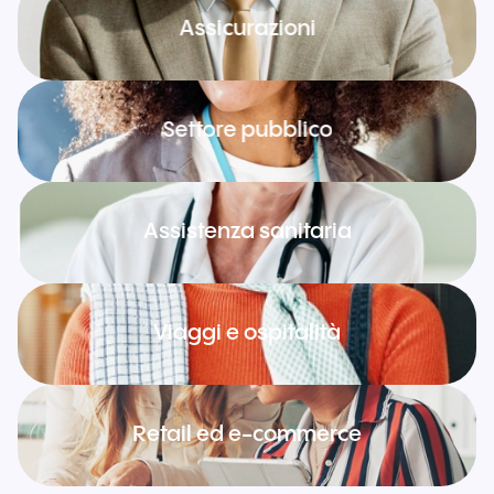
Assicurazioni
Settore pubblico
Assistenza sanitaria
Viaggi e ospitalità
Retail ed e-commerce