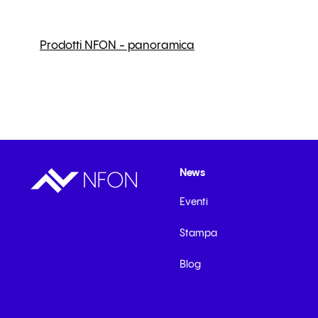
 telefonia per Hotel
rvizio di
amate
Prodotti NFON - panoramica
News
Eventi
Stampa
Blog