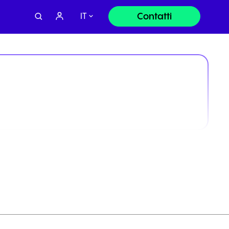
Contatti
IT
Chiamaci:
+39 02 9974 9920
Scrivici via mail
info.italy@nfon.com
Oppure compila il modulo per essere
ricontattato