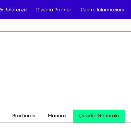
 & Referenze
Diventa Partner
Centro Informazioni
plice e veloce.
lienti, totalmente
 con
ence
Center
Brochures
Manuali
Quadro Generale