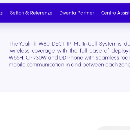
zi
Settori & Referenze
Diventa Partner
Centro Assis
The Yealink W80 DECT IP Multi-Cell System is d
wireless coverage with the full ease of deploy
W56H, CP930W and DD Phone with seamless roamin
mobile communication in and between each zone
Partner
Partner Portal
Telefonia Cloud
SIP Trunk
Salute e benessere
Commercio al dettag
Contatta il reparto
Scrivici
commercio elettroni
Dall’onboarding al marketing
Telefonia cloud senza
Connettività cloud sic