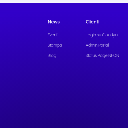
Comunicazione fluida per
Comunicazione affidab
offrire esperienze e servizi
per servizi pubblici rea
eccezionali agli ospiti.
supporto ai cittadini.
News
Clienti
Eventi
Login su Cloudya
Stampa
Admin Portal
Blog
Status Page NFON