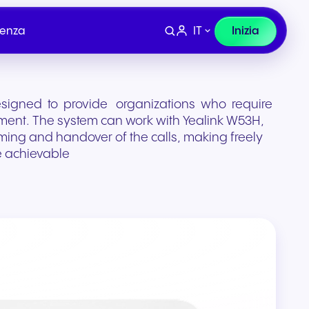
IT
Inizia
tenza
esigned to provide organizations who require
ment. The system can work with Yealink W53H,
g and handover of the calls, making freely
 achievable
Dispositivi
lio e
Finanza, Legale e
co
Assicurazioni
ura per
Cuffie e hardware