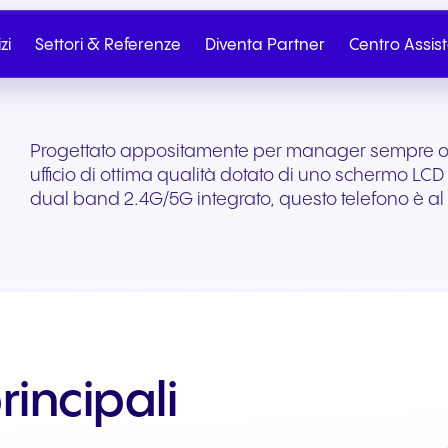
zi
Settori & Referenze
Diventa Partner
Centro Assis
Progettato appositamente per manager sempre occ
ufficio di ottima qualità dotato di uno schermo LCD d
dual band 2.4G/5G integrato, questo telefono è a
rincipali
Partner
Partner Portal
Telefonia Cloud
SIP Trunk
Salute e benessere
Commercio al dettag
Contatta il reparto
Scrivici
commercio elettroni
Dall’onboarding al marketing
Telefonia cloud senza
Connettività cloud sic