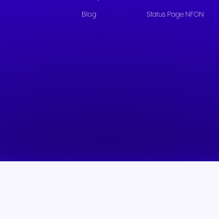
Comunicazione fluida per
Comunicazione affidab
Blog
Status Page NFON
offrire esperienze e servizi
per servizi pubblici rea
eccezionali agli ospiti.
supporto ai cittadini.