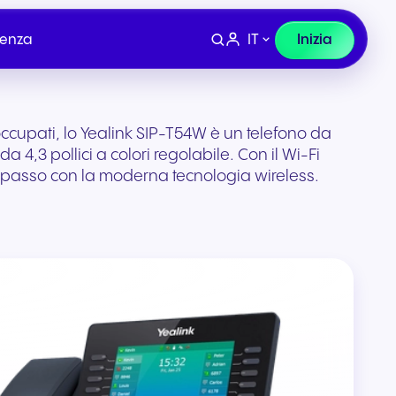
IT
Inizia
tenza
upati, lo Yealink SIP-T54W è un telefono da
a 4,3 pollici a colori regolabile. Con il Wi-Fi
l passo con la moderna tecnologia wireless.
Dispositivi
lio e
Finanza, Legale e
co
Assicurazioni
ura per
Cuffie e hardware