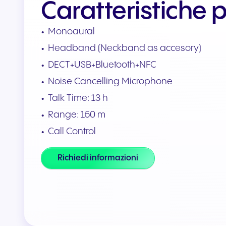
Caratteristiche p
Integrazioni e componenti
Monoaural
aggiuntivi
Collega Teams e CRM
Headband (Neckband as accesory)
DECT+USB+Bluetooth+NFC
Noise Cancelling Microphone
Talk Time: 13 h
Range: 150 m
Call Control
Richiedi informazioni