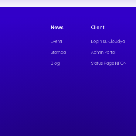
Comunicazione fluida per
Comunicazione affidab
offrire esperienze e servizi
per servizi pubblici rea
eccezionali agli ospiti.
supporto ai cittadini.
News
Clienti
Eventi
Login su Cloudya
Stampa
Admin Portal
Blog
Status Page NFON