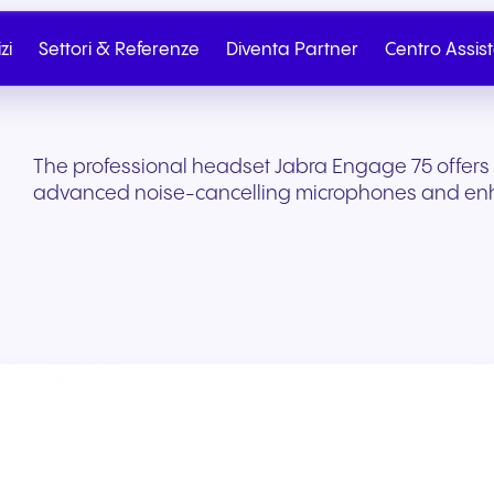
zi
Settori & Referenze
Diventa Partner
Centro Assis
The professional headset Jabra Engage 75 offers cry
advanced noise-cancelling microphones and en
Partner
Partner Portal
Telefonia Cloud
SIP Trunk
Salute e benessere
Commercio al dettag
Contatta il reparto
Scrivici
commercio elettroni
Dall’onboarding al marketing
Telefonia cloud senza
Connettività cloud sic