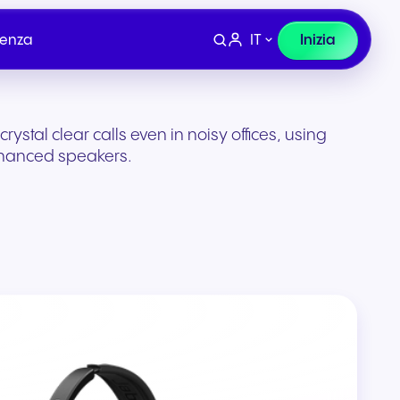
IT
Inizia
tenza
stal clear calls even in noisy offices, using
hanced speakers.
Dispositivi
lio e
Finanza, Legale e
co
Assicurazioni
ura per
Cuffie e hardware