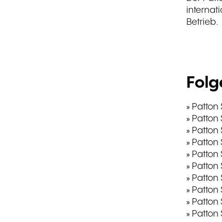
QL-IT: IT
internat
Betrieb.
Demeter: Einzelhandel
Financial.com: IT
Wefapress: Herstellung
Folg
» Patton
» Patton
» Patton
» Patton
» Patton
» Patton
» Patton
» Patton
» Patton
» Patton