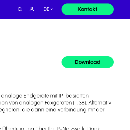
Kontakt
DE
Vertrieb:
Download
+49 8000 - 63 66 24
Support
+49 800 63 66 555
t analoge Endgeräte mit IP-basierten
ion von analogen Faxgeräten (T.38). Alternativ
tegrieren, die dann eine Verbindung mit der
Oder senden Sie eine Anfrage
ie Übertragung über Ihr IP-Netzwerk. Dank