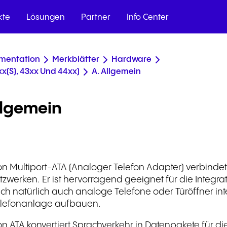
kte
Lösungen
Partner
Info Center
mentation
Merkblätter
Hardware
x(s), 43xx Und 44xx)
A. Allgemein
uell und
unikation
auf allen
n Ihre Daten.
tützten Contact-
llgemein
etail
ung
on Multiport-ATA (Analoger Telefon Adapter) verbinde
g
zwerken. Er ist hervorragend geeignet für die Integrat
ich natürlich auch analoge Telefone oder Türöffner in
lefonanlage aufbauen.
on ATA konvertiert Sprachverkehr in Datenpakete für d