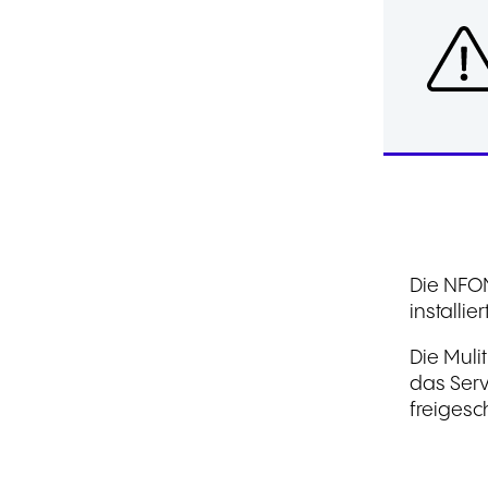
Die NFON
installi
Die Muli
das Serv
freigesc