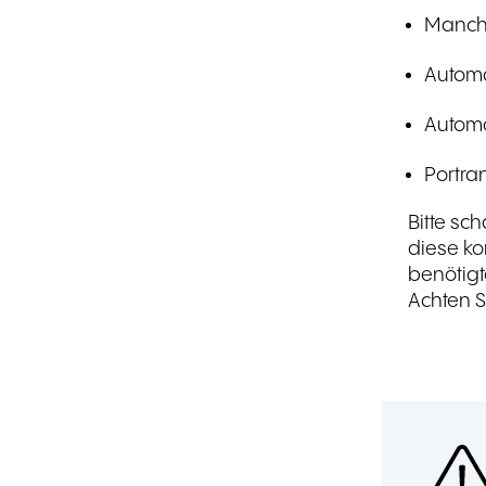
Manche
Automa
Automa
Portra
Bitte sc
diese ko
benötigt
Achten S