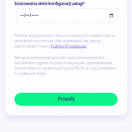
Szacowana data konfiguracji usługi
*
Możesz zrezygnować z otrzymywania tych wiadomości w
dowolnym momencie. Aby dowiedzieć się więcej,
zapoznaj się z naszą
Polityką Prywatności
.
Kliknięcie poniższego przycisku jest równoznaczne z
wyrażeniem zgody na przechowywanie i przetwarzanie
Twoich danych osobowych przez NFON w celu przesłania
Ci żądanych treści.