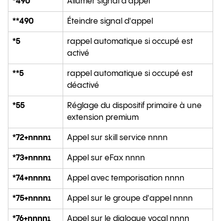
*490
Allumer signal d'appel
**490
Éteindre signal d'appel
*5
rappel automatique si occupé est
activé
**5
rappel automatique si occupé est
déactivé
*55
Réglage du dispositif primaire à une
extension premium
*72+nnnn
Appel sur skill service nnnn
1
*73+nnnn
Appel sur eFax nnnn
1
*74+nnnn
Appel avec temporisation nnnn
1
*75+nnnn
Appel sur le groupe d'appel nnnn
1
*76+nnnn
Appel sur le dialogue vocal nnnn
1