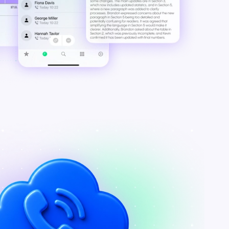
para
os
yo a la