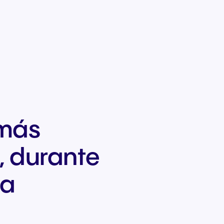
 más
, durante
da