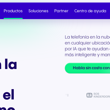
Productos
Soluciones
Partner
Centro de ayuda
La telefonía en la n
en cualquier ubicaci
por IA que te ayudan
más inteligente y man
 la
Habla sin costo con
 el
Telefonía en la nube
SIP Trunk
Pareja
NGAGE Programa d
Salud y bienestar
Comercio minorista 
Habla con Ventas
Envíanos tu
Partner
comercio electrónico
Telefonía en la nube sin
Conectividad segura e
Desde la incorporación