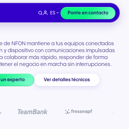
ES
Ponte en contacto
ube de NFON mantiene a tus equipos conectados
ón y dispositivo con comunicaciones impulsadas
 a colaborar más rápido, responder de forma
tener el negocio en marcha sin interrupciones.
 un experto
Ver detalles técnicos
Terminales
e
y
Finanzas y sector legal
n la
Auriculares y dispositivos