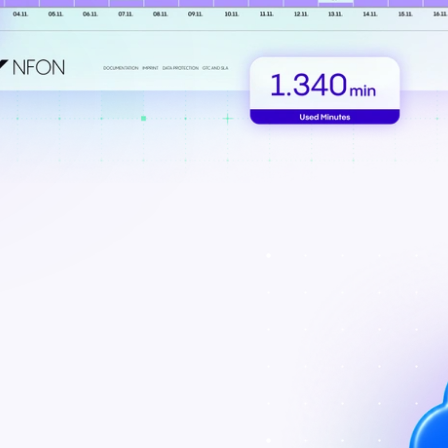
Comunicación fluida para
Comunicación fiable 
ofrecer experiencias y
unos servicios públic
servicios excepcionales a
ágiles y un mejor apo
los huéspedes.
ciudadanía.