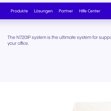
Produkte
Lösungen
Partner
Hilfe Center
The N720IP system is the ultimate system for sup
your office.
Cloud-Telefonie
Partner werden
SIP Trunk
NGAGE
Gesundheit & Wellness
Einzelhandel & E-
Vertrieb anrufen
Schreiben Sie
Commerce
Nahtlose Cloud-Telefonie für
Von Onboarding bis hin zu
Sichere Cloud-Konnekt
Entdecken Sie unser