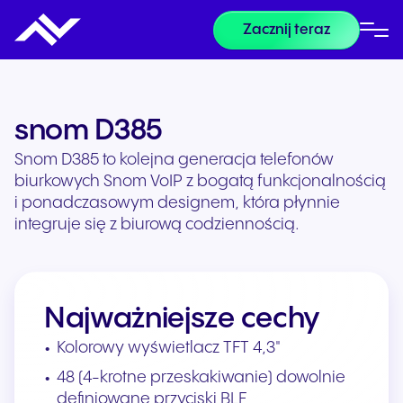
Zacznij teraz
snom D385
Snom D385 to kolejna generacja telefonów
biurkowych Snom VoIP z bogatą funkcjonalnością
i ponadczasowym designem, która płynnie
integruje się z biurową codziennością.
Najważniejsze cechy
Kolorowy wyświetlacz TFT 4,3"
48 (4-krotne przeskakiwanie) dowolnie
definiowane przyciski BLF