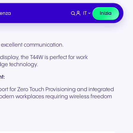
IT
Inizia
tenza
or excellent communication.
 display, the T44W is perfect for work
edge technology.
t:
ort for Zero Touch Provisioning and integrated
r modern workplaces requiring wireless freedom
Dispositivi
lio e
Finanza, Legale e
co
Assicurazioni
ura per
Cuffie e hardware