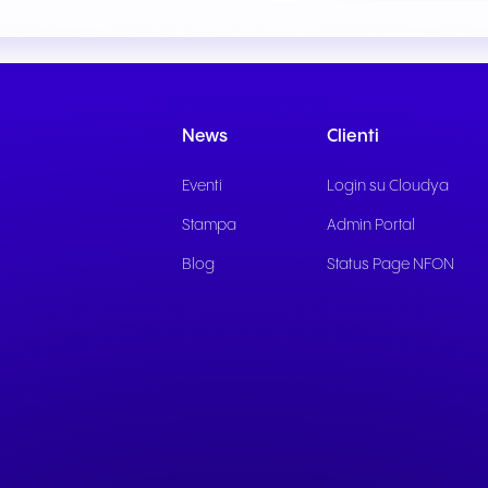
Comunicazione fluida per
Comunicazione affidab
offrire esperienze e servizi
per servizi pubblici rea
eccezionali agli ospiti.
supporto ai cittadini.
News
Clienti
Eventi
Login su Cloudya
Stampa
Admin Portal
Blog
Status Page NFON