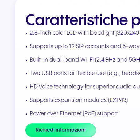
Integrazioni e componenti
Caratteristiche p
aggiuntivi
Collega Teams e CRM
2.8-inch color LCD with backlight (320x240
Supports up to 12 SIP accounts and 5-wa
Built-in dual-band Wi-Fi (2.4GHz and 5GH
Two USB ports for flexible use (e.g., head
HD Voice technology for superior audio qu
Supports expansion modules (EXP43)
Power over Ethernet (PoE) support
Richiedi informazioni