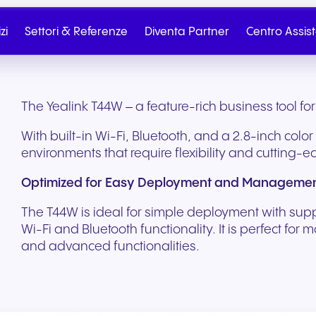
zi
Settori & Referenze
Diventa Partner
Centro Assis
The Yealink T44W – a feature-rich business tool f
With built-in Wi-Fi, Bluetooth, and a 2.8-inch color
environments that require flexibility and cutting-
Optimized for Easy Deployment and Managemen
The T44W is ideal for simple deployment with supp
Wi-Fi and Bluetooth functionality. It is perfect fo
and advanced functionalities.
Partner
Partner Portal
Telefonia Cloud
SIP Trunk
Salute e benessere
Commercio al dettag
Contatta il reparto
Scrivici
commercio elettroni
Dall’onboarding al marketing
Telefonia cloud senza
Connettività cloud sic