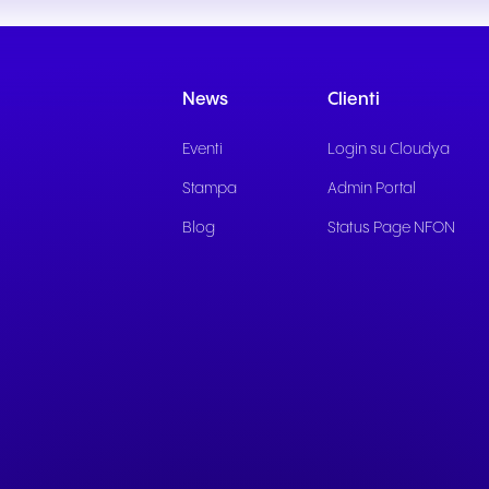
Comunicazione fluida per
Comunicazione affidab
offrire esperienze e servizi
per servizi pubblici rea
eccezionali agli ospiti.
supporto ai cittadini.
News
Clienti
Eventi
Login su Cloudya
Stampa
Admin Portal
Blog
Status Page NFON