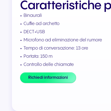
Caratteristiche p
Integrazioni e componenti
Binaurali
aggiuntivi
Collega Teams e CRM
Cuffie ad archetto
DECT+USB
Microfono ad eliminazione del rumore
Tempo di conversazione: 13 ore
Portata: 150 m
Controllo delle chiamate
Richiedi informazioni