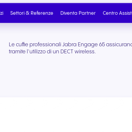
zi
Settori & Referenze
Diventa Partner
Centro Assis
Le cuffie professionali Jabra Engage 65 assicura
tramite l’utilizzo di un DECT wireless.
Partner
Partner Portal
Telefonia Cloud
SIP Trunk
Salute e benessere
Commercio al dettag
Contatta il reparto
Scrivici
commercio elettroni
Dall’onboarding al marketing
Telefonia cloud senza
Connettività cloud sic