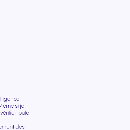
Une communication fluide
Une communication fi
pour des expériences et un
pour des services pub
service client exceptionnels.
réactifs et un soutien 
efficace.