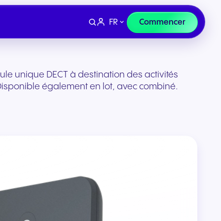
FR
Commencer
lule unique DECT à destination des activités
isponible également en lot, avec combiné.
Appareils
et e-
Finance et droit
curisée
Casques et matériel