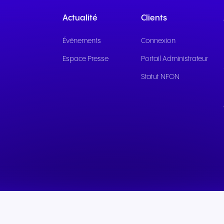
Une communication fluide
Une communication fi
Actualité
Clients
pour des expériences et un
pour des services pub
service client exceptionnels.
réactifs et un soutien 
Événements
Connexion
efficace.
Espace Presse
Portail Administrateur
Statut NFON