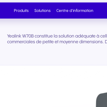
Produits
Solutions
Centre d'information
Yealink W70B constitue la solution adéquate à cel
commerciales de petite et moyenne dimensions. D
Cloud Telephony
SIP Trunk
Santé et bien-être
Commerce de détail 
Appelez le service
Écrivez-nous
commerce
Téléphonie cloud fluide sur
Connectivité cloud sé