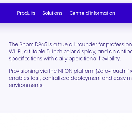
Produits
Solutions
Centre d'information
The Snom D865 is a true all-rounder for professio
Wi-Fi, a tiltable 5-inch color display, and an antib
specifications with daily operational flexibility.
Provisioning via the NFON platform (Zero-Touch Pr
enables fast, centralized deployment and easy m
environments.
Cloud Telephony
SIP Trunk
Santé et bien-être
Commerce de détail 
Appelez le service
Écrivez-nous
commerce
Téléphonie cloud fluide sur
Connectivité cloud sé