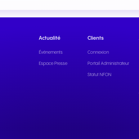
Une communication fluide
Une communication fi
pour des expériences et un
pour des services pub
service client exceptionnels.
réactifs et un soutien 
efficace.
Actualité
Clients
Événements
Connexion
Espace Presse
Portail Administrateur
Statut NFON