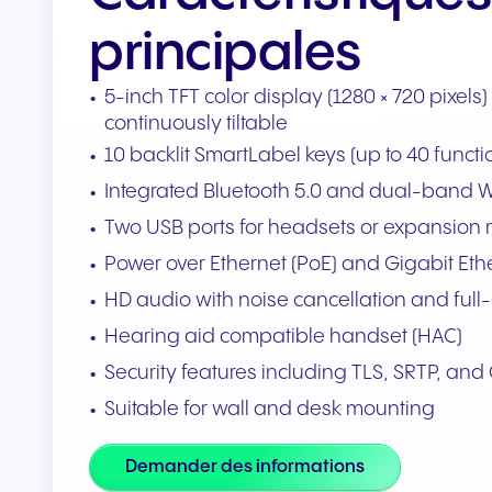
Intégrations et modules
principales
complémentaires
Connecter les équipes et les
5-inch TFT color display (1280 × 720 pixels)
CRM
continuously tiltable
10 backlit SmartLabel keys (up to 40 funct
Integrated Bluetooth 5.0 and dual-band Wi-
Two USB ports for headsets or expansion
Power over Ethernet (PoE) and Gigabit Eth
HD audio with noise cancellation and fu
Hearing aid compatible handset (HAC)
Security features including TLS, SRTP, a
Suitable for wall and desk mounting
Demander des informations