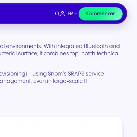
FR
Commencer
nal environments. With integrated Bluetooth and
acterial surface, it combines top-notch technical
ovisioning) – using Snom’s SRAPS service –
anagement, even in large-scale IT
Appareils
et e-
Finance et droit
curisée
Casques et matériel