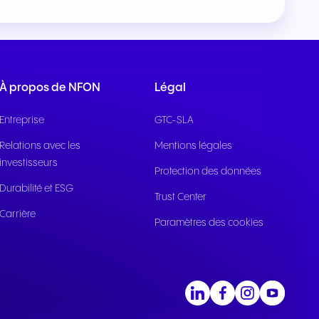
able
lics
citoyen
À propos de NFON
Légal
Entreprise
GTC-SLA
Relations avec les
Mentions légales
investisseurs
Protection des données
Durabilité et ESG
Trust Center
Carrière
Paramètres des cookies