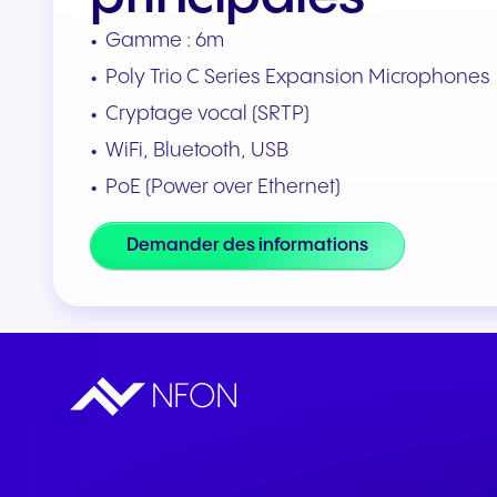
Intégrations et modules
Gamme : 6m
complémentaires
Connecter les équipes et les
Poly Trio C Series Expansion Microphones
CRM
Cryptage vocal (SRTP)
WiFi, Bluetooth, USB
PoE (Power over Ethernet)
Demander des informations