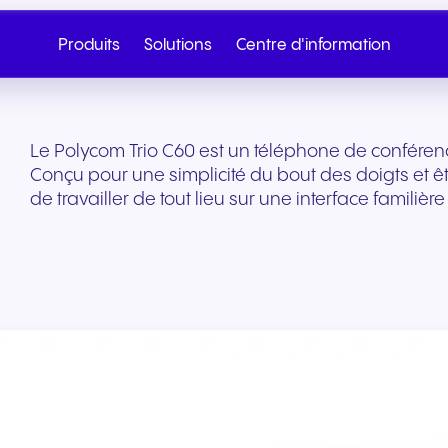
Produits
Solutions
Centre d'information
Le Polycom Trio C60 est un téléphone de conférenc
Conçu pour une simplicité du bout des doigts et être
de travailler de tout lieu sur une interface familièr
Cloud Telephony
SIP Trunk
Santé et bien-être
Commerce de détail 
Appelez le service
Écrivez-nous
commerce
Téléphonie cloud fluide sur
Connectivité cloud sé