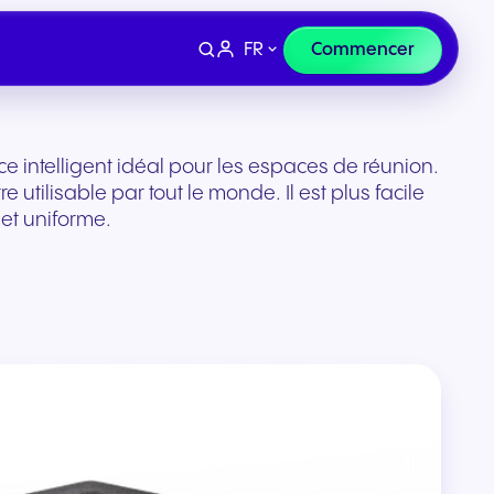
FR
Commencer
e intelligent idéal pour les espaces de réunion.
 utilisable par tout le monde. Il est plus facile
e et uniforme.
Appareils
et e-
Finance et droit
curisée
Casques et matériel