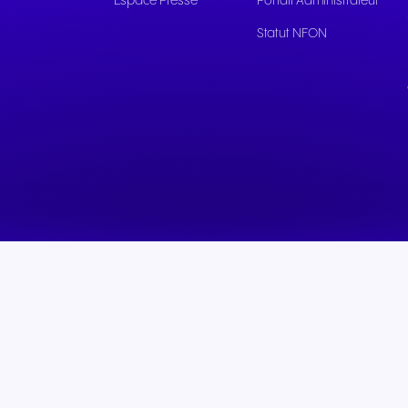
Espace Presse
Portail Administrateur
Une communication fluide
Une communication fi
Statut NFON
pour des expériences et un
pour des services pub
service client exceptionnels.
réactifs et un soutien 
efficace.