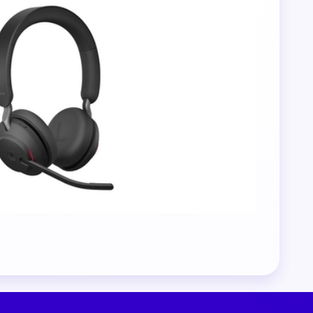
able
lics
citoyen