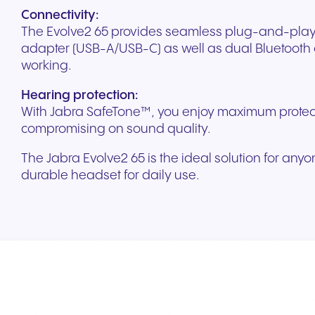
Une communication
commercial
Remplissez notre formu
Connectivity:
tous vos appareils. Audio
pour votre matériel exi
sécurisée pour une
Communication conn
de contact. Nos exper
The Evolve2 65 provides seamless plug-and-play c
haute fidélité et sécurité de
Évolutivité instantané
meilleure expérience patient
pour le commerce de 
Nous vous conseillons
répondront dans les pl
adapter (USB-A/USB-C) as well as dual Bluetooth c
niveau européen.
rythme de votre entre
et une meilleure prise en
moderne et l'engage
gratuitement et vous
délais.
working.
charge.
client.
présentons les solutions
NFON les mieux adaptées à
Hearing protection:
vos besoins.
With Jabra SafeTone™, you enjoy maximum protect
compromising on sound quality.
+33 1 88 45 37 60
Accéder au formulair
The Jabra Evolve2 65 is the ideal solution for an
durable headset for daily use.
Voyages et hôtellerie
Secteur public