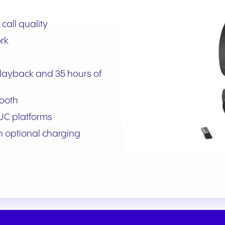
Une communication fluide
Une communication fi
pour des expériences et un
pour des services pub
call quality
service client exceptionnels.
réactifs et un soutien 
rk
efficace.
 playback and 35 hours of
tooth
 UC platforms
h optional charging