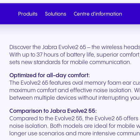
Produits
Solutions
Centre d'information
Discover the Jabra Evolve2 65 – the wireless head
With up to 37 hours of battery life, superior comfo
sets new standards for mobile communication.
Optimized for all-day comfort:
The Evolve2 65 features oval memory foam ear cu
maximum comfort and effective noise isolation. Wit
between multiple devices without interrupting you
Comparison to Jabra Evolve2 55:
Compared to the Evolve2 55, the Evolve2 65 offers 
noise isolation. Both models are ideal for mobile wo
Cloud Telephony
SIP Trunk
Santé et bien-être
Commerce de détail 
Appelez le service
Écrivez-nous
longer use scenarios and more intensive commu
commerce
Téléphonie cloud fluide sur
Connectivité cloud sé