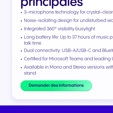
principales
3-microphone technology for crystal-clear 
Noise-isolating design for undisturbed wo
Integrated 360° visibility busylight
Long battery life: Up to 37 hours of music
talk time
Dual connectivity: USB-A/USB-C and Blue
Certified for Microsoft Teams and leading
Available in Mono and Stereo versions wit
stand
Demander des informations