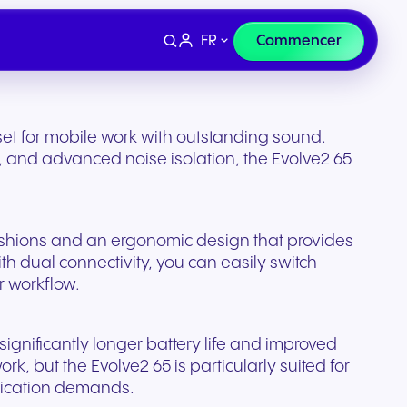
FR
Commencer
set for mobile work with outstanding sound.
rt, and advanced noise isolation, the Evolve2 65
shions and an ergonomic design that provides
h dual connectivity, you can easily switch
r workflow.
significantly longer battery life and improved
rk, but the Evolve2 65 is particularly suited for
Appareils
et e-
Finance et droit
nication demands.
curisée
Casques et matériel