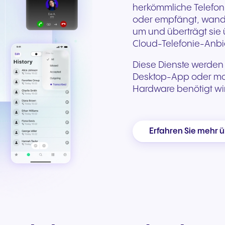
herkömmliche Telefonl
Nahtlose Kommunikation für
Zuverlässige Kommuni
oder empfängt, wande
herausragende
für schnelle öffentlich
um und überträgt sie 
Gasterlebnisse und
Dienste und eine bes
Cloud-Telefonie-Anbie
exzellenten Service.
Bürgerbetreuung.
Diese Dienste werden
Desktop-App oder mob
Hardware benötigt wi
Erfahren Sie mehr ü