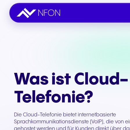
Call & Work
Partner werden
Vertrieb & Allgemeines
Branchen
Nahtlose Kommunikation
Dem NFON-Netzwerk
Kontakt aufnehmen
Maßgeschneiderte
beitreten
Lösungen
Was ist Cloud-
Build & Automate
Partnerportal
Erfolgsgeschichten
KI-Automatisierung
Login für bestehende
Über 54.000 Kunden
Telefonie?
Partner
vertrauen uns
Engage & Support
Omnichannel-Support
Die Cloud-Telefonie bietet internetbasierte
Sprachkommunikationsdienste (VoIP), die von ei
Integrationen & Add-ons
gehostet werden und für Kunden direkt über das