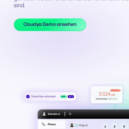
sind.
Teams & CRMs verbinden
Cloudya Demo ansehen