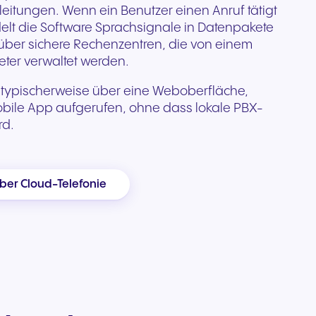
eitungen. Wenn ein Benutzer einen Anruf tätigt
kation
lt die Software Sprachsignale in Datenpakete
e
über sichere Rechenzentren, die von einem
sere
ter verwaltet werden.
 typischerweise über eine Weboberfläche,
ile App aufgerufen, ohne dass lokale PBX-
rd.
ber Cloud-Telefonie