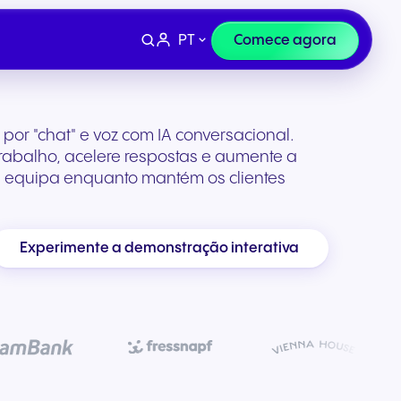
PT
Comece agora
por "chat" e voz com IA conversacional.
 trabalho, acelere respostas e aumente a
 equipa enquanto mantém os clientes
Experimente a demonstração interativa
Finanças e Direito
nós
segura
stema