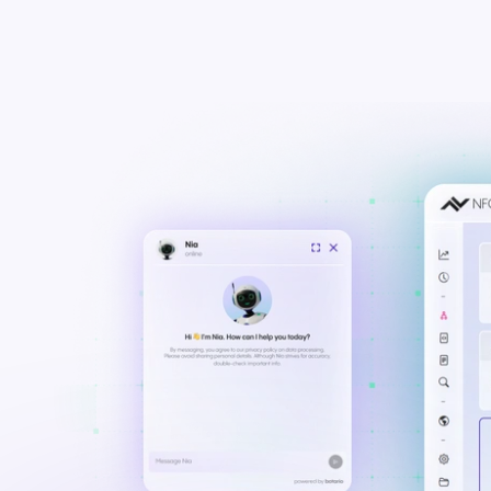
complementos
Integração de Teams e
CRMs