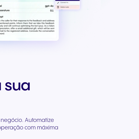
ara
is e
 sua
u negócio. Automatize
a operação com máxima