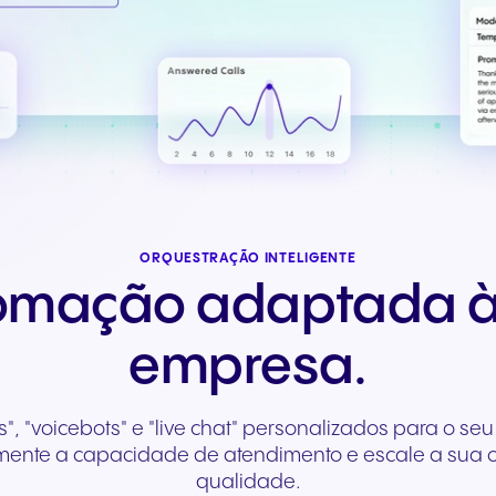
Comunicação sem falhas
Comunicação fiável p
para experiências e serviços
serviços públicos áge
de hóspedes excecionais.
apoio aos cidadãos.
ORQUESTRAÇÃO INTELIGENTE
omação adaptada à
empresa.
", "voicebots" e "live chat" personalizados para o se
 aumente a capacidade de atendimento e escale a su
qualidade.