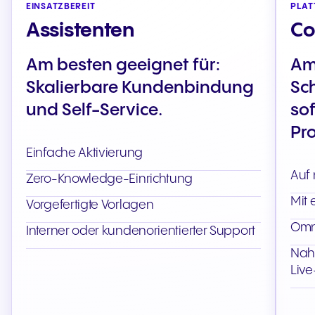
EINSATZBEREIT
PLAT
Assistenten
Co
Am besten geeignet für:
Am
Skalierbare Kundenbindung
Sch
und Self-Service.
sof
Pr
Einfache Aktivierung
Auf 
Zero-Knowledge-Einrichtung
Mit 
Vorgefertigte Vorlagen
Omn
Interner oder kundenorientierter Support
Nah
Liv