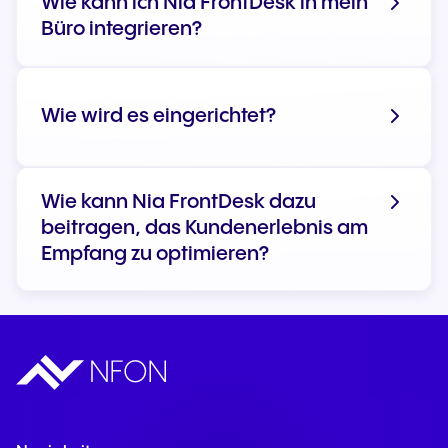
Wie kann ich Nia FrontDesk in mein
Büro integrieren?
Wie wird es eingerichtet?
NFON-Dokumentation
Wie kann Nia FrontDesk dazu
beitragen, das Kundenerlebnis am
Empfang zu optimieren?
Intelligente Anrufannahme und
Qualifizierung: Nia FrontDesk begrüßt
Anrufende, versteht ihre Anliegen in
natürlicher Sprache und beantwortet
häufig gestellte Fragen (z. B. zu