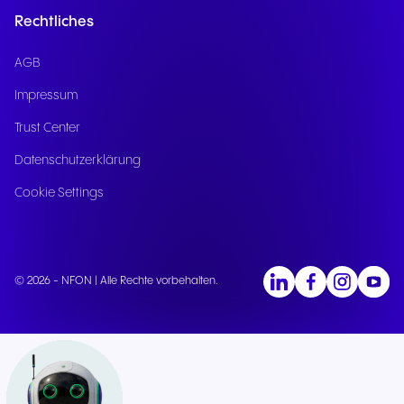
Konfiguration.
Rechtliches
Mehrsprachigkeit: Unterstützt mehrere
Sprachen und lokale Dialekte für ein
AGB
angenehmes Anrufererlebnis.
Impressum
Einfache Konfiguration: Das Einrichten und
Trust Center
Anpassen von Anrufabläufen,
Warteschlangen und Routing-Regeln ist
Datenschutzerklärung
intuitiv und erfordert kein technisches
Cookie Settings
Fachwissen.
Verkürzte Wartezeiten: Durch die
automatische Beantwortung von
Routinefragen und eine effiziente
© 2026 - NFON | Alle Rechte vorbehalten.
Anrufweiterleitung werden die
Wartezeiten für Anrufende deutlich
reduziert.
Rund-um-die-Uhr-Erreichbarkeit: Nia
FrontDesk ist 24/7 verfügbar und stellt
sicher, dass kein Anruf unbeantwortet