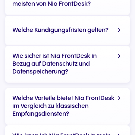
meisten von Nia FrontDesk?
Welche Kündigungsfristen gelten?
Gesundheit
Wie sicher ist Nia FrontDesk in
Versicherungen und Finanzdienstleister
Bezug auf Datenschutz und
Öffentliche Verwaltung
Datenspeicherung?
Einzelhandel und Filialketten
Dienstleister mit Support- oder Service-
Hotlines
Welche Vorteile bietet Nia FrontDesk
im Vergleich zu klassischen
Empfangsdiensten?