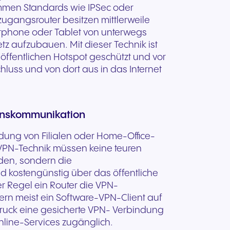
mmen Standards wie IPSec oder
Sie sind bereits NFON
Hardware für klare
on für
Vertrauenswürdige
tzugangsrouter besitzen mittlerweile
Unsere
Kund:in? Senden Sie uns Ihre
rt mit
as
Gespräche und
handel
Kommunikation für regulierte
rtphone oder Tablet von unterwegs
ich so
Supportanfrage zu Vertrag,
ft und
komfortables Tragen den
und sicherheitsbewusste
z aufzubauen. Mit dieser Technik ist
Tarif, Rechnung, Angebot,
ren.
ganzen Tag.
Organisationen.
öffentlichen Hotspot geschützt und vor
Produkten oder allgemeinen
luss und von dort aus in das Internet
Anliegen.
Anfrage senden
menskommunikation
dung von Filialen oder Home-Office-
r VPN-Technik müssen keine teuren
den, sondern die
d kostengünstig über das öffentliche
der Regel ein Router die VPN-
tern meist ein Software-VPN-Client auf
fdruck eine gesicherte VPN- Verbindung
line-Services zugänglich.