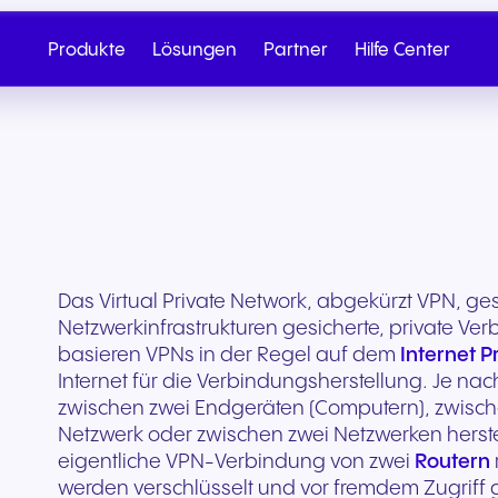
Produkte
Lösungen
Partner
Hilfe Center
Das Virtual Private Network, abgekürzt VPN, ges
Netzwerkinfrastrukturen gesicherte, private V
basieren VPNs in der Regel auf dem
Internet Pr
Internet für die Verbindungsherstellung. Je nac
zwischen zwei Endgeräten (Computern), zwis
Netzwerk oder zwischen zwei Netzwerken herstell
Cloud-Telefonie
Partner werden
SIP Trunk
NGAGE
Gesundheit & Wellness
Einzelhandel & E-
eigentliche VPN-Verbindung von zwei
Routern
Vertrieb anrufen
Schreiben Sie
Commerce
werden verschlüsselt und vor fremdem Zugriff ge
Nahtlose Cloud-Telefonie für
Von Onboarding bis hin zu
Sichere Cloud-Konnekt
Entdecken Sie unser