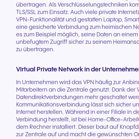
Sichere Kommunikation für
übertragen. Als Verschlüsselungstechniken ko
Gerne beraten wir Sie
Füllen Sie unser
jedes Gerät. Audio in hoher
Co-Branding-Marketing
für Ihre bestehende
gestuftes
bessere Patientenerlebnisse
Vernetzte Kommunikati
TLS/SSL zum Einsatz. Auch viele private Interne
kostenlos und zeigen Ihnen,
Kontaktformular aus. 
Qualität mit Sicherheit nach
stellen wir Ihnen die Tools zur
Hardware. Skaliert sofo
Prämienprogramm, d
und eine hochwertige
den modernen Einzel
VPN-Funktionalität und gestatten Laptop, Sma
welche NFON-Lösungen am
Expert:innen melden s
europäischen Standards.
Verfügung, die Sie zum
Ihrem Unternehmen.
Ihnen hilft, Ihr Geschä
Versorgung.
und eine starke
eine gesicherte Verbindung zum heimischen Net
besten zu Ihren
schnell wie möglich.
Erfolg brauchen.
Ihren Umsatz zu skalie
Kundenbindung.
es zum Beispiel möglich, seine Daten an einem 
Anforderungen passen.
unbefugtem Zugriff sicher zu seinem Heimansch
zu übertragen.
+43 2742 75566-200
Zum Formular
Virtual Private Network in der Unterneh
In Unternehmen wird das VPN häufig zur Anbin
Mitarbeitern an die Zentrale genutzt. Dank de
Datendirektverbindungen mehr geschaltet wer
Kommunikationsverbindung lässt sich sicher un
Internet herstellen. Während in einer Filiale in 
Verbindung herstellt, ist bei Home-Office-Arbei
dem Rechner installiert. Dieser baut auf Knop
Tourismus & Gastgewerbe
Öffentlicher Sektor
zur Zentrale auf und macht die gewünschten On