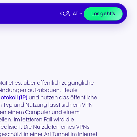
AT
Los geht’s
tattet es, über öffentlich zugängliche
erbindungen aufzubauen. Heute
otokoll (IP)
und nutzen das öffentliche
h Typ und Nutzung lässt sich ein VPN
chen einem Computer und einem
en. Im letzteren Fall wird die
Geräte
Finanzen, Recht &
realisiert. Die Nutzdaten eines VPNs
 uns
Supportanfrage
Versicherung
schützt in einer Art Tunnel im Internet
ivität
Professionelle Headsets und