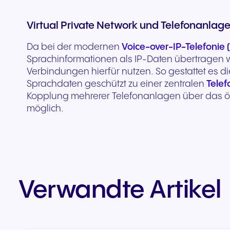
Nahtlose Kommunikation für
Zuverlässige Kommuni
herausragende
für reaktionsschnelle
Virtual Private Network und Telefonanlag
Gasterlebnisse und
öffentliche Dienste un
Da bei der modernen
Voice-over-IP-Telefonie 
exzellenten Service.
Bürgerunterstützung.
Sprachinformationen als IP-Daten übertragen 
Verbindungen hierfür nutzen. So gestattet es d
Sprachdaten geschützt zu einer zentralen
Tele
Kopplung mehrerer Telefonanlagen über das öff
möglich.
Verwandte Artikel