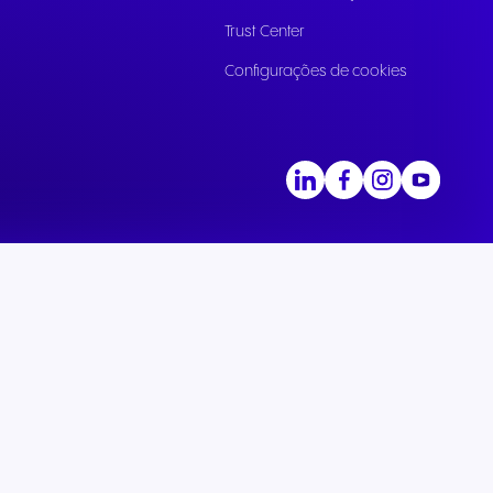
ara
Trust Center
is e
Configurações de cookies