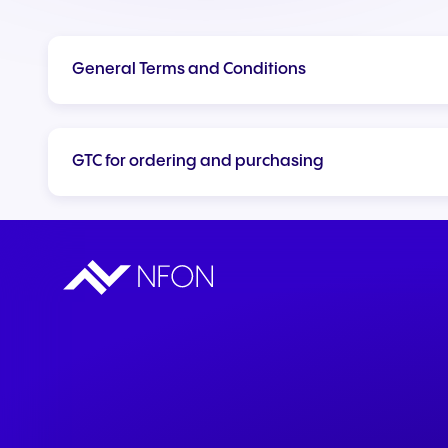
complementos
Integração de Teams e
CRMs
General Terms and Conditions
GTC for ordering and purchasing