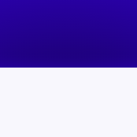
Comunicação sem falhas
Comunicação fiável p
para experiências e serviços
serviços públicos áge
de hóspedes excecionais.
apoio aos cidadãos.