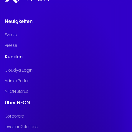
ständig aus ihrer Arbeit gerissen werden.
Nia FrontDesk bietet eine professionelle
erste Reaktion und leitet Anrufer gezielt an
Neuigkeiten
die richtige Stelle weiter. So gelangen
Kunden schnell zum passenden
Events
Ansprechpartner und Mitarbeitende
Presse
können sich ohne unnötige
Unterbrechungen ihren Aufgaben widmen.
Kunden
Cloudya Login
Admin Portal
NFON Status
Über NFON
Corporate
Investor Relations