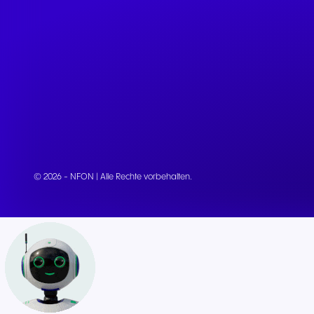
Teams & CRMs verbinden
© 2026 - NFON | Alle Rechte vorbehalten.