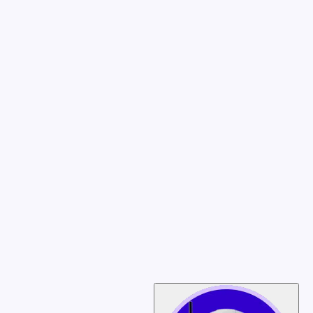
kation
d