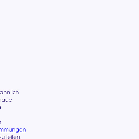
Nahtlose Kommunikation für
Zuverlässige Kommuni
herausragende
für reaktionsschnelle
Gasterlebnisse und
öffentliche Dienste un
exzellenten Service.
Bürgerunterstützung.