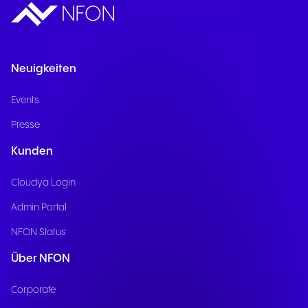
Neuigkeiten
Events
Presse
Kunden
Cloudya Login
Admin Portal
NFON Status
Über NFON
Corporate