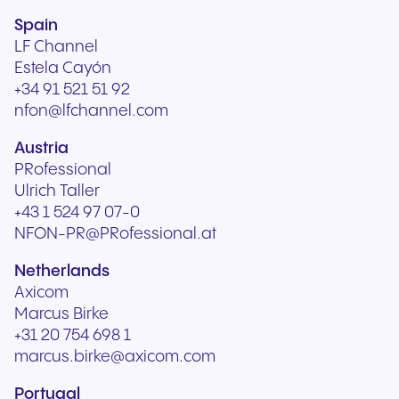
Spain
LF Channel
Estela Cayón
+34 91 521 51 92
nfon@lfchannel.com
Austria
PRofessional
Ulrich Taller
+43 1 524 97 07-0
NFON-PR@PRofessional.at
Netherlands
Axicom
Marcus Birke
+31 20 754 698 1
marcus.birke@axicom.com
Portugal