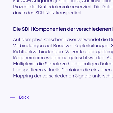
Für OAM Aufgaben (Operations, Administration
Nahtlose Kommunikation für
Zuverlässige Kommuni
Prozent der Bruttodatenrate reserviert. Die Dat
herausragende
für reaktionsschnelle
durch das SDH Netz transportiert.
Gasterlebnisse und
öffentliche Dienste un
exzellenten Service.
Bürgerunterstützung.
Die SDH Komponenten der verschiedenen 
Auf dem physikalischen Layer verwendet die Di
Verbindungen auf Basis von Kupferleitungen, G
Richtfunkverbindungen. Verzerrte oder gedämpf
Regeneratoren wieder aufgefrischt werden. Au
Multiplexer die Signale zu hochbitratigen Dat
transportieren virtuelle Container die einzeln
Mapping der verschiedenen Signale unterschied
Back