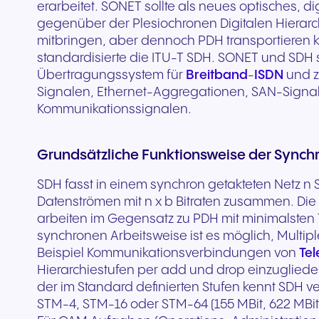
Sichere Kommunikation für
erarbeitet. SONET sollte als neues optisches, 
Gerne beraten wir Sie
Füllen Sie unser
jedes Gerät. Audio in hoher
Co-Branding-Marketing
für Ihre bestehende
gestuftes
bessere Patientenerlebnisse
Vernetzte Kommunikati
gegenüber der Plesiochronen Digitalen Hierarc
kostenlos und zeigen Ihnen,
Kontaktformular aus. 
Qualität mit Sicherheit nach
stellen wir Ihnen die Tools zur
Hardware. Skaliert sofo
Prämienprogramm, d
und eine hochwertige
den modernen Einzel
mitbringen, aber dennoch PDH transportieren 
welche NFON-Lösungen am
Expert:innen melden s
europäischen Standards.
Verfügung, die Sie zum
Ihrem Unternehmen.
Ihnen hilft, Ihr Geschä
Versorgung.
und eine starke
standardisierte die ITU-T SDH. SONET und SDH s
besten zu Ihren
schnell wie möglich.
Erfolg brauchen.
Ihren Umsatz zu skalie
Kundenbindung.
Übertragungssystem für
Breitband
-
ISDN
und z
Anforderungen passen.
Signalen, Ethernet-Aggregationen, SAN-Signa
Kommunikationssignalen.
+43 2742 75566-200
Zum Formular
Grundsätzliche Funktionsweise der Synchr
SDH fasst in einem synchron getakteten Netz n Si
Datenströmen mit n x b Bitraten zusammen. Di
arbeiten im Gegensatz zu PDH mit minimalste
synchronen Arbeitsweise ist es möglich, Multi
Beispiel Kommunikationsverbindungen von
Te
Hierarchiestufen per add und drop einzuglie
der im Standard definierten Stufen kennt SDH 
STM-4, STM-16 oder STM-64 (155 MBit, 622 MBit, 
Tourismus & Gastgewerbe
Öffentlicher Sektor