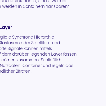
 and Maintenance) sind etwa fünf
kation
en werden in Containern transparent
d
Layer
gitale Synchrone Hierarchie
lasfasern oder Satelliten- und
te Signale können mittels
f dem darüber liegenden Layer fassen
enströmen zusammen. Schließlich
en Nutzdaten-Container und regeln das
licher Bitraten.