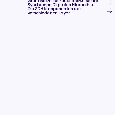
Grundsätzliche Funktionsweise der
Teams & CRMs verbinden
Synchronen Digitalen Hierarchie
Die SDH Komponenten der
verschiedenen Layer