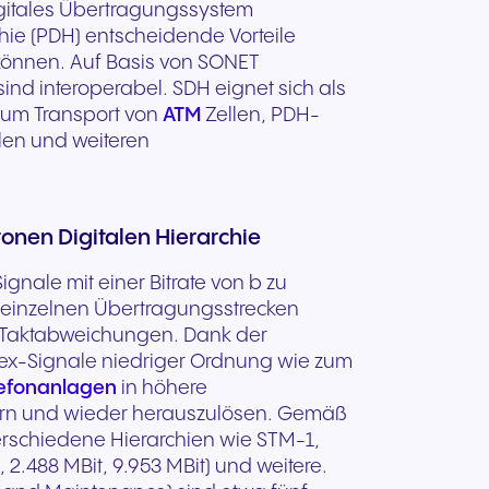
digitales Übertragungssystem
Sie sind bereits NFON
Hardware für klare
on für
Vertrauenswürdige
hie (PDH) entscheidende Vorteile
Unsere
Kund:in? Senden Sie uns Ihre
rt mit
as
Gespräche und
handel
Kommunikation für regulierte
können. Auf Basis von SONET
ich so
Supportanfrage zu Vertrag,
ft und
komfortables Tragen den
und sicherheitsbewusste
ind interoperabel. SDH eignet sich als
Tarif, Rechnung, Angebot,
ren.
ganzen Tag.
Organisationen.
um Transport von
ATM
Zellen, PDH-
Produkten oder allgemeinen
len und weiteren
Anliegen.
Anfrage senden
onen Digitalen Hierarchie
gnale mit einer Bitrate von b zu
e einzelnen Übertragungsstrecken
n Taktabweichungen. Dank der
plex-Signale niedriger Ordnung wie zum
lefonanlagen
in höhere
dern und wieder herauszulösen. Gemäß
verschiedene Hierarchien wie STM-1,
2.488 MBit, 9.953 MBit) und weitere.