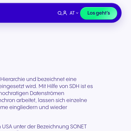
AT
Los geht’s
 Hierarchie und bezeichnet eine
ingesetzt wird. Mit Hilfe von SDH ist es
u hochratigen Datenströmen
ron arbeitet, lassen sich einzelne
tröme eingliedern und wieder
Geräte
Finanzen, Recht &
 uns
Supportanfrage
den USA unter der Bezeichnung SONET
Versicherung
ivität
Professionelle Headsets und