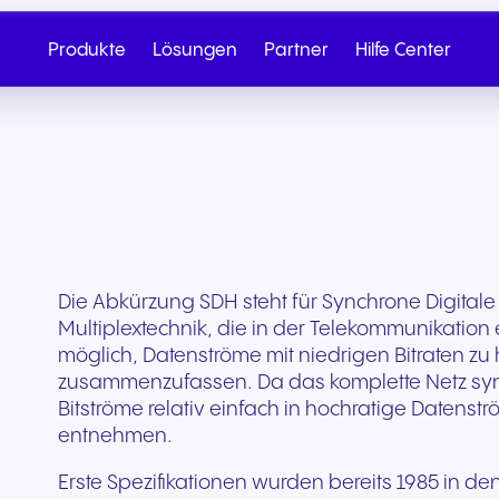
Produkte
Lösungen
Partner
Hilfe Center
Die Abkürzung SDH steht für Synchrone Digitale
Multiplextechnik, die in der Telekommunikation e
möglich, Datenströme mit niedrigen Bitraten z
zusammenzufassen. Da das komplette Netz synch
Bitströme relativ einfach in hochratige Datens
entnehmen.
Cloud-Telefonie
Partner werden
SIP Trunk
NGAGE
Gesundheit & Wellness
Einzelhandel & E-
Vertrieb anrufen
Schreiben Sie
Erste Spezifikationen wurden bereits 1985 in 
Commerce
Nahtlose Cloud-Telefonie für
Von Onboarding bis hin zu
Sichere Cloud-Konnekt
Entdecken Sie unser