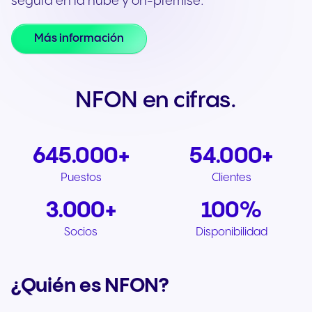
segura en la nube y on-premise.
Más información
NFON en cifras.
645.000+
54.000+
Puestos
Clientes
3.000+
100%
Socios
Disponibilidad
¿Quién es NFON?