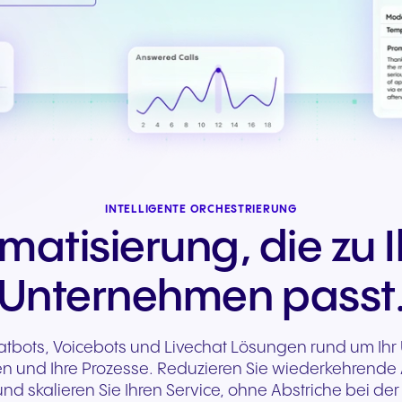
Nahtlose Kommunikation für
Zuverlässige Kommuni
herausragende
für reaktionsschnelle
Gasterlebnisse und
öffentliche Dienste un
exzellenten Service.
Bürgerunterstützung.
INTELLIGENTE ORCHESTRIERUNG
matisierung, die zu 
Unternehmen passt
Chatbots, Voicebots und Livechat Lösungen rund um Ihr
 und Ihre Prozesse. Reduzieren Sie wiederkehrende
nd skalieren Sie Ihren Service, ohne Abstriche bei der