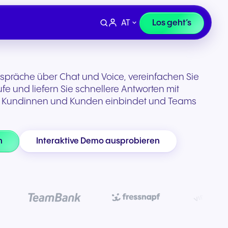
AT
Los geht’s
spräche über Chat und Voice, vereinfachen Sie
 und liefern Sie schnellere Antworten mit
ie Kundinnen und Kunden einbindet und Teams
n
Interaktive Demo ausprobieren
Geräte
Finanzen, Recht &
 uns
Supportanfrage
Versicherung
ivität
Professionelle Headsets und