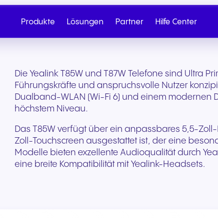
Produkte
Lösungen
Partner
Hilfe Center
Die Yealink T85W und T87W Telefone sind Ultra Prim
Führungskräfte und anspruchsvolle Nutzer konzipie
Dualband-WLAN (Wi-Fi 6) und einem modernen Des
höchstem Niveau.
Das T85W verfügt über ein anpassbares 5,5-Zoll
Zoll-Touchscreen ausgestattet ist, der eine beson
Modelle bieten exzellente Audioqualität durch
Yea
eine breite Kompatibilität mit Yealink-Headsets.
Cloud-Telefonie
Partner werden
SIP Trunk
Nexus
Gesundheit & Wellness
Einzelhandel & E-
Vertrieb anrufen
Schreiben Sie
Commerce
Nahtlose Cloud-Telefonie für
Von Onboarding bis hin zu
Sichere Cloud-Konnekt
Entdecken Sie unser