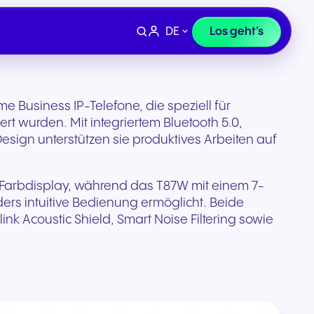
DE
Los geht’s
e Business IP-Telefone, die speziell für
rt wurden. Mit integriertem Bluetooth 5.0,
ign unterstützen sie produktives Arbeiten auf
-Farbdisplay, während das T87W mit einem 7-
ders intuitive Bedienung ermöglicht. Beide
link
Acoustic Shield, Smart Noise Filtering sowie
Geräte
Finanzen, Recht &
 uns
Supportanfrage
Versicherung
ivität
Professionelle Headsets und