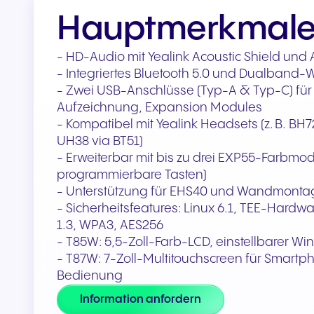
Teams & CRMs verbinden
Hauptmerkmal
- HD-Audio mit Yealink Acoustic Shield und 
- Integriertes Bluetooth 5.0 und Dualband-W
- Zwei USB-Anschlüsse (Typ-A & Typ-C) für
Aufzeichnung, Expansion Modules
- Kompatibel mit Yealink Headsets (z. B. B
UH38 via BT51)
- Erweiterbar mit bis zu drei EXP55-Farbmo
programmierbare Tasten)
- Unterstützung für EHS40 und Wandmont
- Sicherheitsfeatures: Linux 6.1, TEE-Hardw
1.3, WPA3, AES256
- T85W: 5,5-Zoll-Farb-LCD, einstellbarer Wi
- T87W: 7-Zoll-Multitouchscreen für Smart
Bedienung
Information anfordern