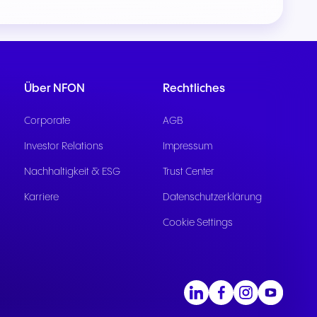
kation
e
sere
Über NFON
Rechtliches
Corporate
AGB
Investor Relations
Impressum
Nachhaltigkeit & ESG
Trust Center
Karriere
Datenschutzerklärung
Cookie Settings