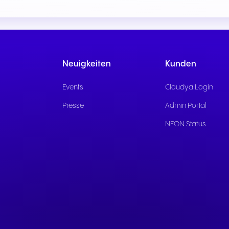
Nahtlose Kommunikation für
Zuverlässige Kommuni
herausragende
für schnelle öffentlich
Gasterlebnisse und
Dienste und eine bes
exzellenten Service.
Bürgerbetreuung.
Neuigkeiten
Kunden
Events
Cloudya Login
Presse
Admin Portal
NFON Status