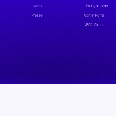
Nahtlose Kommunikation für
Zuverlässige Kommuni
Events
Cloudya Login
herausragende
für schnelle öffentlich
Presse
Admin Portal
Gasterlebnisse und
Dienste und eine bes
exzellenten Service.
Bürgerbetreuung.
NFON Status