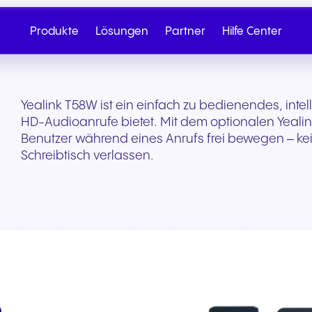
Produkte
Lösungen
Partner
Hilfe Center
Yealink T58W ist ein einfach zu bedienendes, inte
HD-Audioanrufe bietet. Mit dem optionalen Yealin
Benutzer während eines Anrufs frei bewegen – ke
Schreibtisch verlassen.
Cloud-Telefonie
Partner werden
SIP Trunk
Nexus
Gesundheit & Wellness
Einzelhandel & E-
Vertrieb anrufen
Schreiben Sie
e
Commerce
Nahtlose Cloud-Telefonie für
Von Onboarding bis hin zu
Sichere Cloud-Konnekt
Entdecken Sie unser