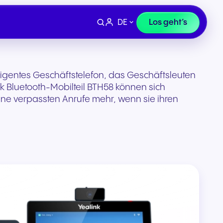
DE
Los geht’s
lligentes Geschäftstelefon, das Geschäftsleuten
k Bluetooth-Mobilteil BTH58 können sich
ine verpassten Anrufe mehr, wenn sie ihren
Geräte
Finanzen, Recht &
 uns
Supportanfrage
Versicherung
ivität
Professionelle Headsets und