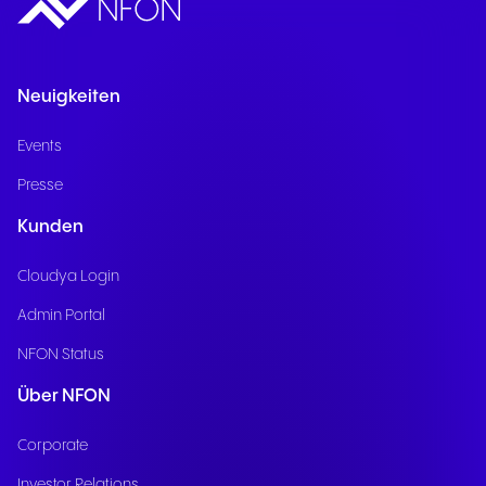
Neuigkeiten
Events
Presse
Kunden
Cloudya Login
Admin Portal
NFON Status
Über NFON
Corporate
Investor Relations