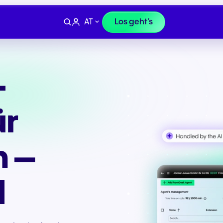
AT
Los geht’s
-
ür
 –
d
Vertrieb anrufen
Schreiben Sie