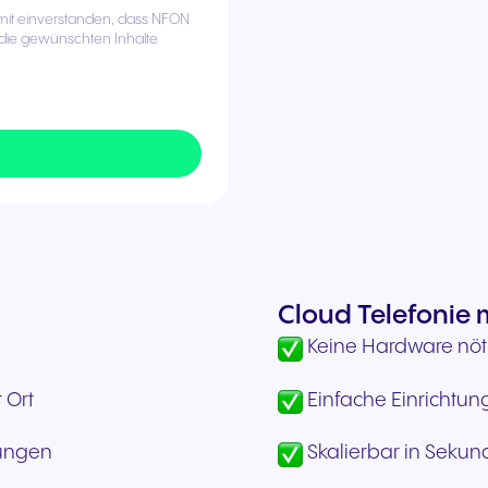
amit einverstanden, dass NFON
 die gewünschten Inhalte
Cloud Telefonie m
Keine Hardware nötig
 Ort
Einfache Einrichtu
rungen
Skalierbar in Sekun