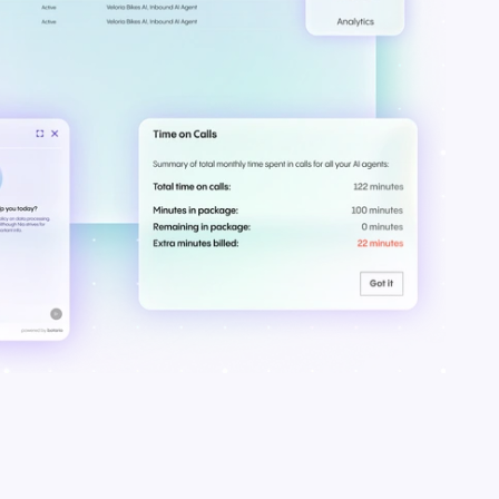
Sie sind bereits NFON
Unsere
Kund:in? Senden Sie uns Ihre
ich so
Supportanfrage zu Vertrag,
Tarif, Rechnung, Angebot,
Produkten oder allgemeinen
Anliegen.
Anfrage senden