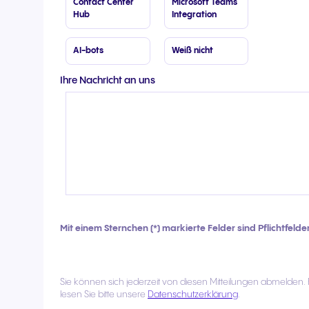
Contact Center
Microsoft Teams
Hub
Integration
AI-bots
Weiß nicht
Ihre Nachricht an uns
Mit einem Sternchen (*) markierte Felder sind Pflichtfelder
Sie können sich jederzeit von diesen Mitteilungen abmelden.
lesen Sie bitte unsere
Datenschutzerklärung
.