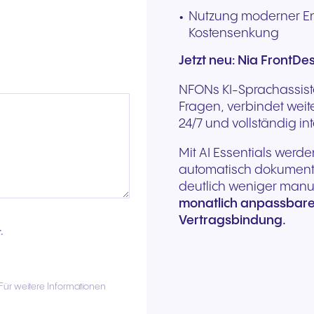
Nutzung moderner En
Kostensenkung
Jetzt neu: Nia FrontDes
NFONs KI-Sprachassiste
Fragen, verbindet weit
24/7 und vollständig in
Mit AI Essentials werd
automatisch dokumenti
deutlich weniger manu
monatlich anpassbare T
Vertragsbindung.
.
 Für weitere Informationen