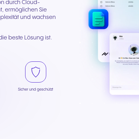
on durch Cloud-
Gerne beraten wir Sie
Füllen Sie unser
ät, ermöglichen Sie
kostenlos und zeigen Ihnen,
Kontaktformular aus. 
mplexität und wachsen
welche NFON-Lösungen am
Expert:innen melden s
besten zu Ihren
schnell wie möglich.
Anforderungen passen.
ie beste Lösung ist.
+43 2742 75566-200
Zum Formular
Sicher und geschützt