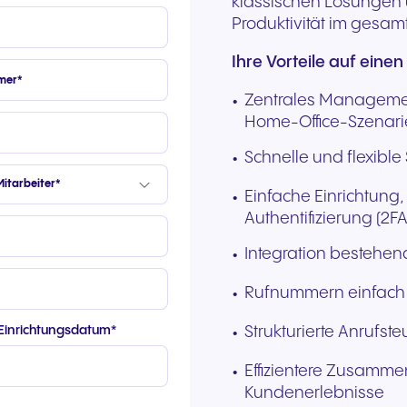
klassischen Lösungen u
Produktivität im gesa
Ihre Vorteile auf einen 
Zentrales Management
Home-Office-Szenar
Schnelle und flexib
Einfache Einrichtung,
Authentifizierung (2F
Integration bestehe
Rufnummern einfac
Strukturierte Anrufst
Einrichtungsdatum
*
Effizientere Zusamm
Kundenerlebnisse