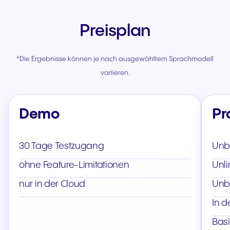
Preisplan
*Die Ergebnisse können je nach ausgewähltem Sprachmodell
variieren.
Demo
Pr
30 Tage Testzugang
Unb
ohne Feature-Limitationen
Unli
nur in der Cloud
Unb
In d
Basi