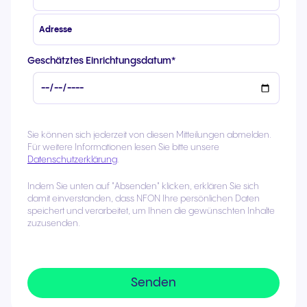
Geschätztes Einrichtungsdatum
*
Sie können sich jederzeit von diesen Mitteilungen abmelden.
Für weitere Informationen lesen Sie bitte unsere
Datenschutzerklärung
.
Indem Sie unten auf "Absenden" klicken, erklären Sie sich
damit einverstanden, dass NFON Ihre persönlichen Daten
speichert und verarbeitet, um Ihnen die gewünschten Inhalte
zuzusenden.