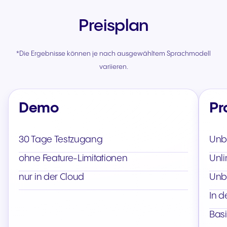
Preisplan
*Die Ergebnisse können je nach ausgewähltem Sprachmodell
variieren.
Demo
Pr
30 Tage Testzugang
Unb
ohne Feature-Limitationen
Unli
nur in der Cloud
Unb
In d
Basi