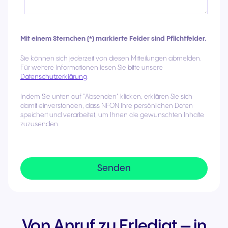
Mit einem Sternchen (*) markierte Felder sind Pflichtfelder.
Sie können sich jederzeit von diesen Mitteilungen abmelden.
Für weitere Informationen lesen Sie bitte unsere
Datenschutzerklärung
.
Indem Sie unten auf "Absenden" klicken, erklären Sie sich
damit einverstanden, dass NFON Ihre persönlichen Daten
speichert und verarbeitet, um Ihnen die gewünschten Inhalte
zuzusenden.
Von Anruf zu Erledigt – in