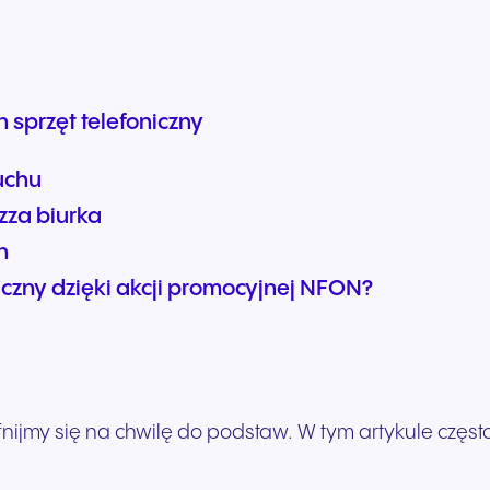
Turystyka i hotelarstwo
Sektor publiczny
Płynna komunikacja, która
Niezawodna komunika
wspiera wyjątkowe
zapewniająca sprawn
doświadczenia gości i
realizację usług public
 sprzęt telefoniczny
najwyższą jakość obsługi.
skuteczne wsparcie
obywateli.
uchu
zza biurka
h
iczny dzięki akcji promocyjnej NFON?
cofnijmy się na chwilę do podstaw. W tym artykule cz