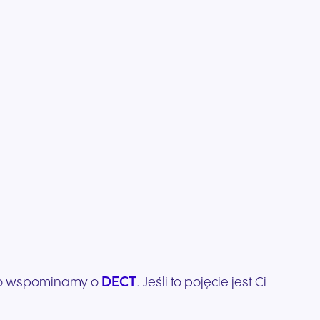
cja
ą
znych i
DECT
ęsto wspominamy o
. Jeśli to pojęcie jest Ci