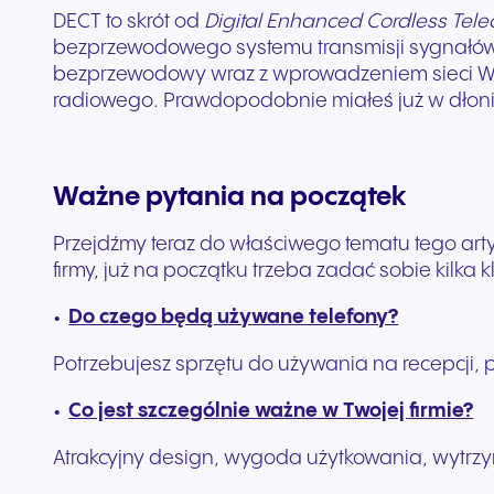
DECT to skrót od
Digital Enhanced Cordless Tel
bezprzewodowego systemu transmisji sygnałów te
bezprzewodowy wraz z wprowadzeniem sieci WLA
radiowego. Prawdopodobnie miałeś już w dłoni 
Ważne pytania na początek
Przejdźmy teraz do właściwego tematu tego arty
firmy, już na początku trzeba zadać sobie kilka 
Do czego będą używane telefony?
Potrzebujesz sprzętu do używania na recepcji, p
Co jest szczególnie ważne w Twojej firmie?
Atrakcyjny design, wygoda użytkowania, wytrzy