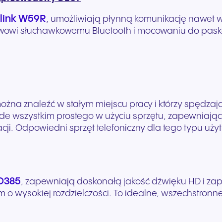
link W59R
, umożliwiają płynną komunikację nawet 
tawowi słuchawkowemu Bluetooth i mocowaniu do pas
można znaleźć w stałym miejscu pracy i którzy spędzaj
ede wszystkim prostego w użyciu sprzętu, zapewniają
racji. Odpowiedni sprzęt telefoniczny dla tego typu u
D385
, zapewniają doskonałą jakość dźwięku HD i zap
m o wysokiej rozdzielczości. To idealne, wszechstronn