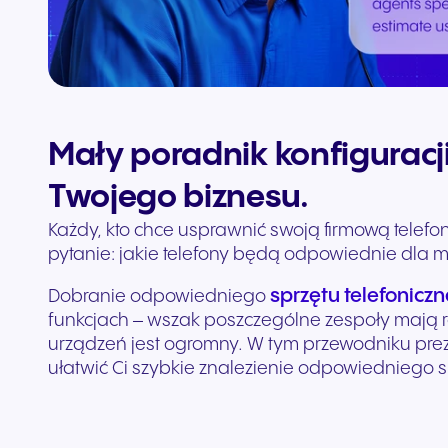
Integracje i dodatki
Połącz Teams i CRM-y
Mały poradnik konfiguracj
Twojego biznesu.
Każdy, kto chce usprawnić swoją firmową telef
pytanie: jakie telefony będą odpowiednie dla mo
sprzętu telefonicz
Dobranie odpowiedniego
funkcjach – wszak poszczególne zespoły mają r
urządzeń jest ogromny. W tym przewodniku pre
ułatwić Ci szybkie znalezienie odpowiedniego sp