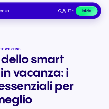
IT
Inizia
tenza
OTE WORKING
dello smart
in vacanza: i
 essenziali per
 meglio
Dispositivi
lio e
Finanza, Legale e
co
Assicurazioni
ura per
Cuffie e hardware