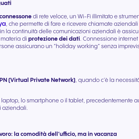
guati
Comunicazione fluida per
Comunicazione affidab
offrire esperienze e servizi
per servizi pubblici rea
connessone
di rete veloce, un Wi-Fi illimitato e stru
eccezionali agli ospiti.
supporto ai cittadini.
ya
, che permette di fare e ricevere chiamate aziendali
in la continuità delle comunicazioni aziendali è assicura
n materia di
protezione dei dati
. Connessione internet
persone assicurano un “holiday working” senza imprevist
PN (Virtual Private Network)
, quando c’è la necessit
 il laptop, lo smartphone o il tablet, precedentemente 
i aziendali.
oro: la comodità dell’ufficio, ma in vacanza