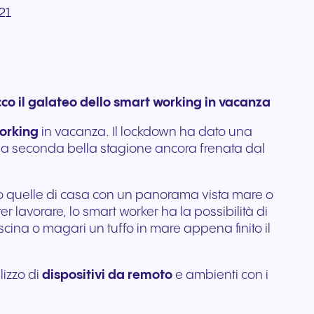
21
lo di
i
professionali progettati per
ata per
Comunicazione affidabile
 ti
e alla
un audio cristallino e un
per organizzazioni
ess.
comfort che dura tutto il
nti.
regolamentate e attente alla
giorno.
sicurezza.
ecco il galateo dello smart working in vacanza
orking
in vacanza. Il lockdown ha dato una
lla seconda bella stagione ancora frenata dal
io o quelle di casa con un panorama vista mare o
r lavorare, lo smart worker ha la possibilità di
cina o magari un tuffo in mare appena finito il
lizzo di
dispositivi da remoto
e ambienti con i