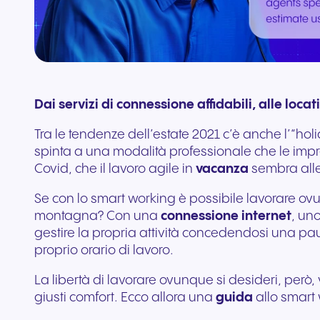
aggiuntivi
Collega Teams e CRM
Dai servizi di connessione affidabili, alle loc
Tra le tendenze dell’estate 2021 c’è anche l’“holi
spinta a una modalità professionale che le imp
Covid, che il lavoro agile in
vacanza
sembra alle
Se con lo smart working è possibile lavorare ovu
montagna? Con una
connessione internet
, un
gestire la propria attività concedendosi una pa
proprio orario di lavoro.
La libertà di lavorare ovunque si desideri, però
giusti comfort. Ecco allora una
guida
allo smart