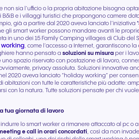
non sia l’ufficio o la propria abitazione bisogna opt
, i B&B e i villaggi turistici che propongono camere dot
pio, già a partire dal 2020 aveva lanciato l’iniziativa
che gli smart worker possono mandare avanti le propri
a in uno dei 15 Family Camping villages di Club del 
t working
, come l’accesso a Internet, garantiscono la
rghiere hanno pensato a
soluzioni su misura
per i lavo
 uno spazio riservato con postazione di lavoro, connes
 e, ovviamente, privacy assoluta. Soluzioni innovative a
y nel 2020 aveva lanciato “holiday working” per consent
a di abitazioni con tutte le caratteristiche più adatte:
liarsi con la natura. Tutte soluzioni pensate per chi vu
 tua giornata di lavoro
indurre lo smart worker a rimanere attaccato al pc o al 
meeting e call in orari concordati
, così da non invade