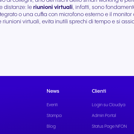
ivo di colleghi, uno dei rischi dello smart working è pe
e distanze: le
riunioni virtuali
, infatti, sono fondament
ato o una cuffia con microfono esterno e il monitor de
riunioni virtuali, evita inutili sprechi di tempo e si ass
News
Clienti
Eventi
Login su Cloudya
Stampa
Admin Portal
Blog
Status Page NFON