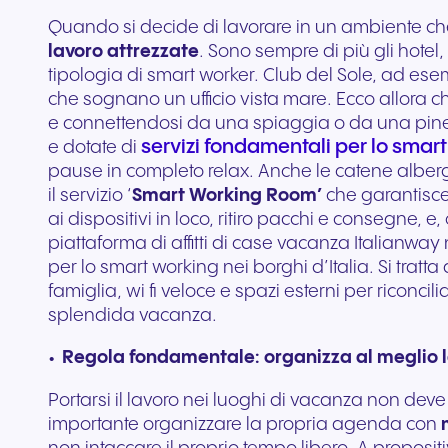
Quando si decide di lavorare in un ambiente che 
lavoro attrezzate
. Sono sempre di più gli hotel
tipologia di smart worker. Club del Sole, ad esem
che sognano un ufficio vista mare. Ecco allora 
e connettendosi da una spiaggia o da una pinet
servizi fondamentali per lo smar
e dotate di
pause in completo relax. Anche le catene albe
il servizio ‘
Smart Working Room’
che garantisce
ai dispositivi in loco, ritiro pacchi e consegne,
piattaforma di affitti di case vacanza Italianwa
per lo smart working nei borghi d’Italia. Si tratt
famiglia, wi fi veloce e spazi esterni per riconci
splendida vacanza.
Regola fondamentale: organizza al meglio la
Portarsi il lavoro nei luoghi di vacanza non deve 
importante organizzare la propria agenda con