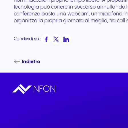
non intaccare il proprio tempo libero. A proposit
tecnologia può correre in soccorso annullando l
conferenze basta una webcam, un microfono integr
organizza la propria giornata al meglio, tra call e 
Condividi su :
Indietro