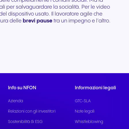
rdere completamente i contatti sociali. Ma la
ali per salvaguardare la socialità. Per le video
l dispositivo usato. Il lavoratore agile che
icura delle
brevi pause
tra un impegno e l’altro.
Info su NFON
Informazioni legali
Azienda
GTC-SLA
Relazioni con gli investitori
Note legali
Sostenibilità & ESG
Whistleblowing