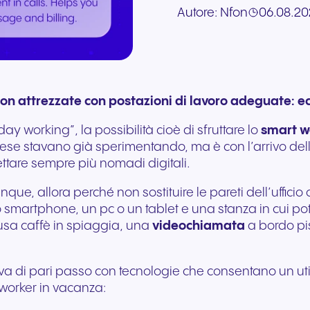
Comunicazioni sicure per
vendite
Autore:
Nfon
06.08.20
Compila il nostro modu
in co-branding, ti forniamo
interruzioni su ogni
l’hardware esistente. S
un’esperienza migliore del
Comunicazione integr
richiesta. I nostri esperti
gli strumenti necessari per
dispositivo. Audio ad alta
adatta istantaneament
paziente e un’erogazione
il retail moderno e il
Consulenza diretta su Cloudya
risponderanno il prima
vincere.
fedeltà con sicurezza di
crescita del tuo busin
più efficace delle cure.
coinvolgimento dei clie
e Nia AI.
possibile.
livello europeo.
+39 02 9974 9920
Write to us
ation attrezzate con postazioni di lavoro adeguate: 
day working”, la possibilità cioè di sfruttare lo
smart w
rese stavano già sperimentando, ma è con l’arrivo de
ttare sempre più nomadi digitali.
nque, allora perché non sostituire le pareti dell’uffic
o smartphone, un pc o un tablet e una stanza in cui pote
usa caffè in spiaggia, una
videochiamata
a bordo pis
, va di pari passo con tecnologie che consentano un uti
 worker in vacanza:
Viaggi e ospitalità
Settore pubblico