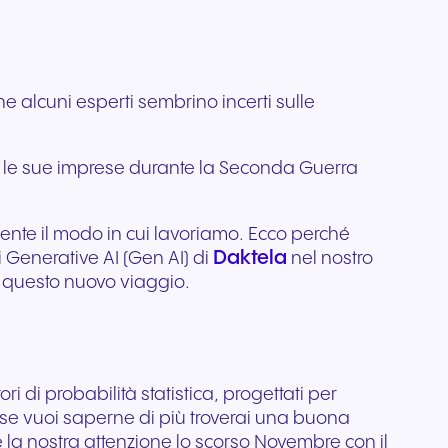
lo di
i
professionali progettati per
ata per
Comunicazione affidabile
 ti
e alla
un audio cristallino e un
per organizzazioni
ess.
comfort che dura tutto il
nti.
regolamentate e attente alla
giorno.
sicurezza.
ene alcuni esperti sembrino incerti sulle
per le sue imprese durante la Seconda Guerra
ente il modo in cui lavoriamo. Ecco perché
Daktela
 Generative AI (Gen AI) di
nel nostro
à questo nuovo viaggio.
ri di probabilità statistica, progettati per
 se vuoi saperne di più troverai una buona
e la nostra attenzione lo scorso Novembre con il