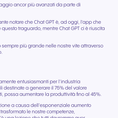
uaggio ancor più avanzati da parte di
ile
ttivi e
ssante notare che Chat GPT è, ad oggi, l'app che
 questo traguardo, mentre Chat GPT ci è riuscita
o sempre più grande nelle nostre vite attraverso
o.
ramente entusiasmanti per l’industria
i destinate a generare il 75% del valore
atti, possa aumentare la produttività fino al 45%.
pazione a causa dell’esponenziale aumento
à trasformato le nostre competenze,