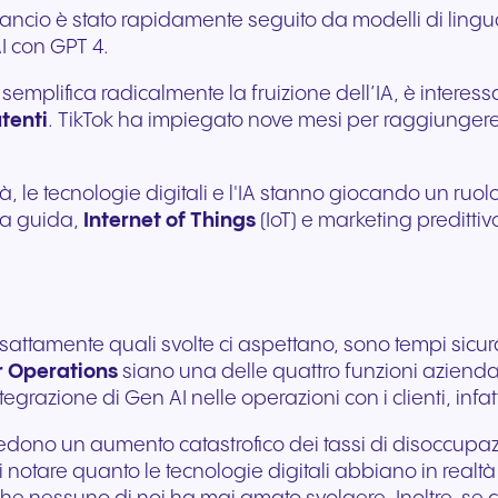
lancio è stato rapidamente seguito da modelli di ling
Comunicazione fluida per
Comunicazione affidab
 con GPT 4.
offrire esperienze e servizi
per servizi pubblici rea
eccezionali agli ospiti.
supporto ai cittadini.
semplifica radicalmente la fruizione dell’IA, è intere
utenti
. TikTok ha impiegato nove mesi per raggiungere
 le tecnologie digitali e l'IA stanno giocando un ruol
la guida,
Internet of Things
(IoT) e marketing predittiv
esattamente quali svolte ci aspettano, sono tempi sicu
 Operations
siano una delle quattro funzioni aziendal
integrazione di Gen AI nelle operazioni con i clienti, inf
revedono un aumento catastrofico dei tassi di disoccu
i notare quanto le tecnologie digitali abbiano in realt