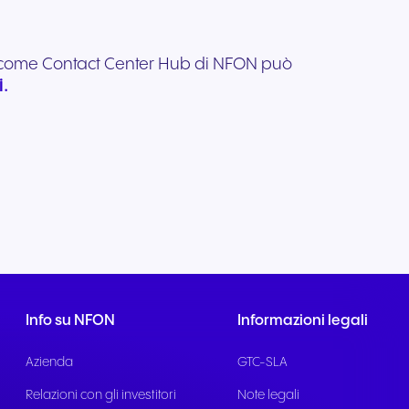
su come Contact Center Hub di NFON può
i.
Info su NFON
Informazioni legali
Azienda
GTC-SLA
Relazioni con gli investitori
Note legali