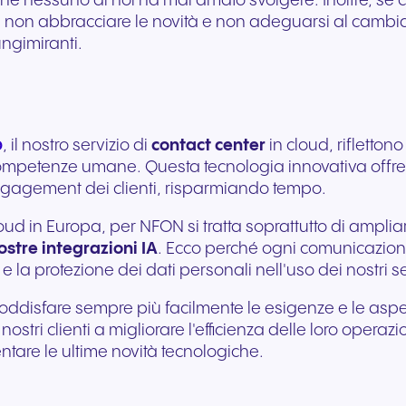
 che nessuno di noi ha mai amato svolgere. Inoltre, se
non abbracciare le novità e non adeguarsi al cambiame
ungimiranti.
b
, il nostro servizio di
contact center
in cloud, rifletton
 competenze umane. Questa tecnologia innovativa offre 
'engagement dei clienti, risparmiando tempo.
ud in Europa, per NFON si tratta soprattutto di ampliare 
ostre integrazioni IA
. Ecco perché ogni comunicazione 
e la protezione dei dati personali nell'uso dei nostri se
oddisfare sempre più facilmente le esigenze e le aspetta
tri clienti a migliorare l'efficienza delle loro operazi
entare le ultime novità tecnologiche.