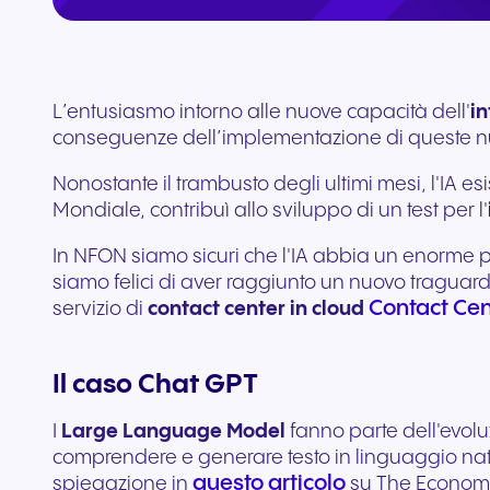
aggiuntivi
Collega Teams e CRM
L’entusiasmo intorno alle nuove capacità dell'
in
conseguenze dell’implementazione di queste n
Nonostante il trambusto degli ultimi mesi, l'IA 
Mondiale, contribuì allo sviluppo di un test per l'
In NFON siamo sicuri che l'IA abbia un enorme p
siamo felici di aver raggiunto un nuovo traguard
Contact Ce
servizio di
contact center in cloud
Il caso Chat GPT
I
Large Language Model
fanno parte dell'evoluzi
comprendere e generare testo in linguaggio natu
questo articolo
spiegazione in
su The Economist