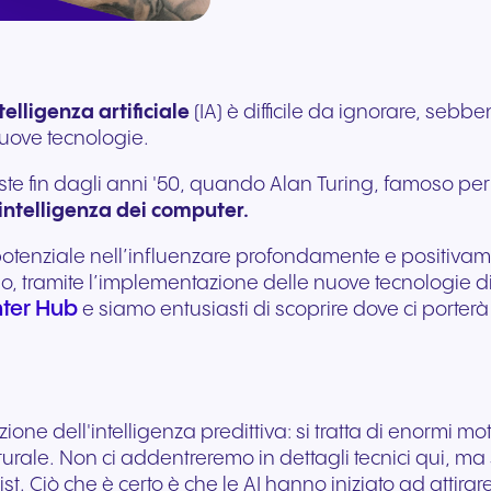
Comunicazioni sicure per
vendite
Compila il nostro modu
in co-branding, ti forniamo
interruzioni su ogni
l’hardware esistente. S
un’esperienza migliore del
Comunicazione integr
richiesta. I nostri esperti
gli strumenti necessari per
dispositivo. Audio ad alta
adatta istantaneament
paziente e un’erogazione
il retail moderno e il
Consulenza diretta su Cloudya
risponderanno il prima
vincere.
fedeltà con sicurezza di
crescita del tuo busin
più efficace delle cure.
coinvolgimento dei clie
e Nia AI.
possibile.
livello europeo.
telligenza artificiale
(IA) è difficile da ignorare, sebb
uove tecnologie.
+39 02 9974 9920
Write to us
esiste fin dagli anni '50, quando Alan Turing, famoso 
intelligenza dei computer.
otenziale nell’influenzare profondamente e positivam
o, tramite l’implementazione delle nuove tecnologie di
nter Hub
e siamo entusiasti di scoprire dove ci porter
one dell'intelligenza predittiva: si tratta di enormi moto
rale. Non ci addentreremo in dettagli tecnici qui, ma
Viaggi e ospitalità
Settore pubblico
. Ciò che è certo è che le AI hanno iniziato ad attirar