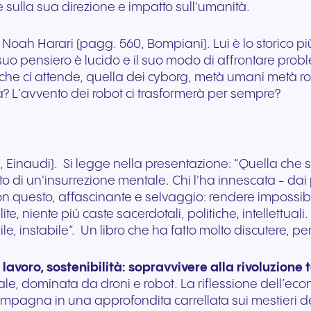
ulla sua direzione e impatto sull'umanità.
l Noah Harari (pagg. 560, Bompiani). Lui è lo storico 
suo pensiero è lucido e il suo modo di affrontare prob
 che ci attende, quella dei cyborg, metà umani metà ro
 L’avvento dei robot ci trasformerà per sempre?
, Einaudi). Si legge nella presentazione: “Quella che
ato di un'insurrezione mentale. Chi l'ha innescata - dai p
n questo, affascinante e selvaggio: rendere impossibi
ite, niente piú caste sacerdotali, politiche, intellettual
, instabile”. Un libro che ha fatto molto discutere, per 
 lavoro, sostenibilità: sopravvivere alla rivoluzione
tale, dominata da droni e robot. La riflessione dell’e
ompagna in una approfondita carrellata sui mestieri des