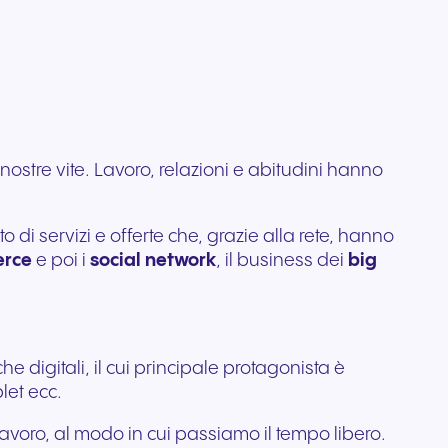
lo di
i
professionali progettati per
ata per
Comunicazione affidabile
 ti
e alla
un audio cristallino e un
per organizzazioni
ess.
comfort che dura tutto il
nti.
regolamentate e attente alla
giorno.
sicurezza.
nostre vite. Lavoro, relazioni e abitudini hanno
i servizi e offerte che, grazie alla rete, hanno
rce
e poi i
social network
, il business dei
big
 digitali, il cui principale protagonista è
let ecc.
lavoro, al modo in cui passiamo il tempo libero.