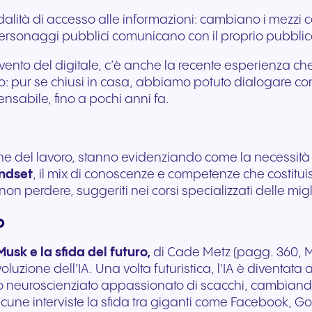
Comunicazione fluida per
Comunicazione affidab
dalità di accesso alle informazioni: cambiano i mezzi 
offrire esperienze e servizi
per servizi pubblici rea
personaggi pubblici comunicano con il proprio pubblico,
eccezionali agli ospiti.
supporto ai cittadini.
vento del digitale, c’è anche la recente esperienza che
pur se chiusi in casa, abbiamo potuto dialogare con g
nsabile, fino a pochi anni fa.
azione del lavoro, stanno evidenziando come la necessit
indset
, il mix di conoscenze e competenze che costitui
on perdere, suggeriti nei corsi specializzati delle migli
o
Musk e la sfida del futuro,
di Cade Metz (pagg. 360, M
oluzione dell'IA. Una volta futuristica, l'IA è diventata 
o neuroscienziato appassionato di scacchi, cambiando la
alcune interviste la sfida tra giganti come Facebook, Go