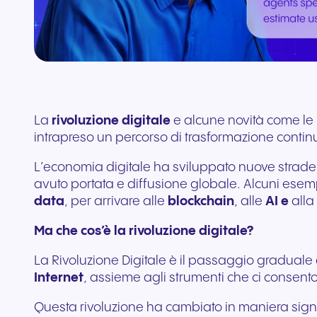
aggiuntivi
Collega Teams e CRM
La
rivoluzione digitale
e alcune novità come le i
intrapreso un percorso di trasformazione continu
L’economia digitale ha sviluppato nuove strade 
avuto portata e diffusione globale. Alcuni esem
data
, per arrivare alle
blockchain
, alle
AI e
alla
Ma che cos’è la rivoluzione digitale?
La Rivoluzione Digitale è il passaggio graduale d
Internet
, assieme agli strumenti che ci consen
Questa rivoluzione ha cambiato in maniera signif