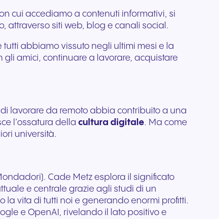
ile
con cui accediamo a contenuti informativi, si
ttivi e
 attraverso siti web, blog e canali social.
 tutti abbiamo vissuto negli ultimi mesi e la
li amici, continuare a lavorare, acquistare
à di lavorare da remoto abbia contribuito a una
sce l’ossatura della
cultura digitale
. Ma come
ori università.
ondadori). Cade Metz esplora il significato
attuale e centrale grazie agli studi di un
 vita di tutti noi e generando enormi profitti.
ogle e OpenAI, rivelando il lato positivo e