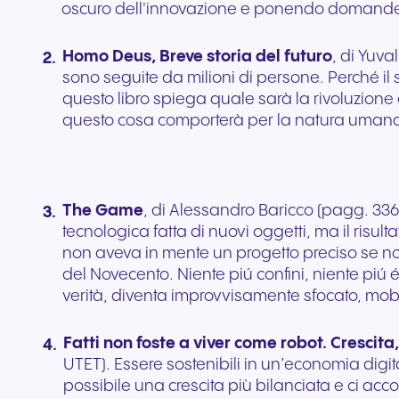
oscuro dell'innovazione e ponendo domande s
Homo Deus, Breve storia del futuro
, di Yuva
sono seguite da milioni di persone. Perché il 
questo libro spiega quale sarà la rivoluzione
questo cosa comporterà per la natura umana?
The Game
, di Alessandro Baricco (pagg. 336
tecnologica fatta di nuovi oggetti, ma il risult
non aveva in mente un progetto preciso se no
del Novecento. Niente piú confini, niente piú él
verità, diventa improvvisamente sfocato, mobile
Fatti non foste a viver come robot. Crescita,
UTET). Essere sostenibili in un’economia digi
possibile una crescita più bilanciata e ci acc