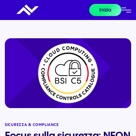
Inizia
SICUREZZA & COMPLIANCE
Focus sulla sicurezza: NFON