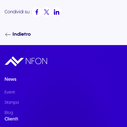
Condividi su :
Indietro
News
Eventi
Stampa
Blog
Clienti