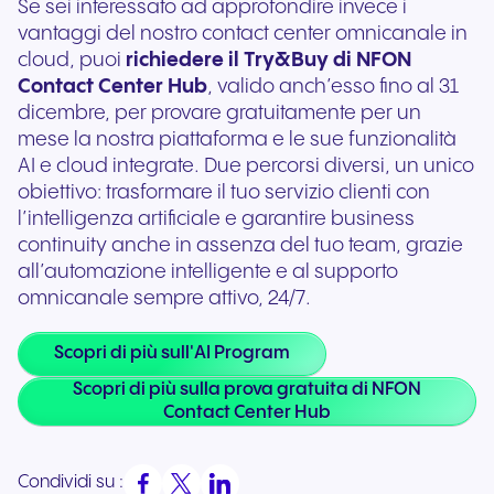
Se sei interessato ad approfondire invece i
vantaggi del nostro contact center omnicanale in
cloud, puoi
richiedere il Try&Buy di NFON
Contact Center Hub
, valido anch’esso fino al 31
dicembre, per provare gratuitamente per un
mese la nostra piattaforma e le sue funzionalità
AI e cloud integrate. Due percorsi diversi, un unico
obiettivo: trasformare il tuo servizio clienti con
l’intelligenza artificiale e garantire business
continuity anche in assenza del tuo team, grazie
all’automazione intelligente e al supporto
omnicanale sempre attivo, 24/7.
Scopri di più sull'AI Program
Scopri di più sulla prova gratuita di NFON
Contact Center Hub
Condividi su :