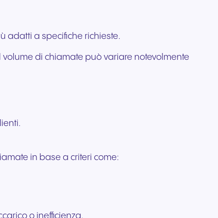
ile
ttivi e
adatti a specifiche richieste.
e il volume di chiamate può variare notevolmente
ienti.
iamate in base a criteri come:
carico o inefficienza.