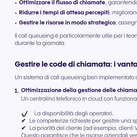
Ottimizzare il flusso di chiamate
, garantend
Ridurre i tempi di attesa percepiti
, miglioran
Gestire le risorse in modo strategico
, assegn
Il call queueing è particolarmente utile per i te
durante la giornata.
Gestire le code di chiamata: i vant
Un sistema di call queueing ben implementato offr
Ottimizzazione della gestione delle chiam
Un centralino telefonico in cloud con funzion
La disponibilità degli operatori.
✔
Le competenze richieste per gestire una spe
✔
La priorità del cliente (ad esempio, clienti V
Questo garantisce che le risorse aziendali veng