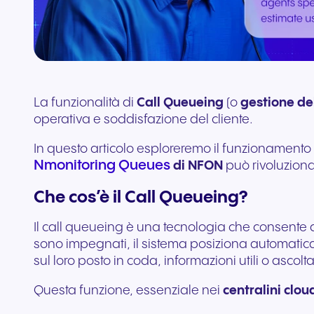
aggiuntivi
Collega Teams e CRM
La funzionalità di
Call Queueing
(o
gestione de
operativa e soddisfazione del cliente.
In questo articolo esploreremo il funzionamento d
Nmonitoring Queues
di NFON
può rivoluziona
Che cos’è il Call Queueing?
Il call queueing è una tecnologia che consente di
sono impegnati, il sistema posiziona automatica
sul loro posto in coda, informazioni utili o ascol
Questa funzione, essenziale nei
centralini clou