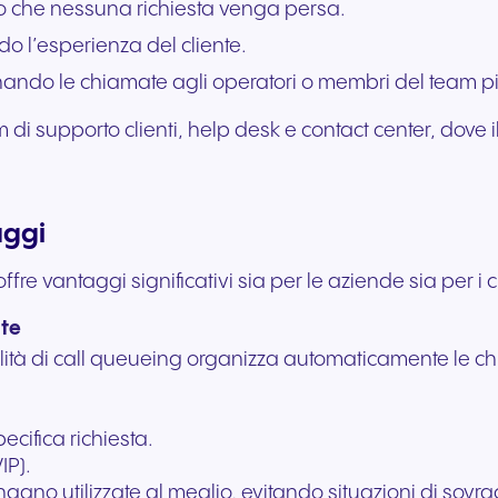
o che nessuna richiesta venga persa.
Comunicazione fluida per
Comunicazione affidab
do l’esperienza del cliente.
offrire esperienze e servizi
per servizi pubblici rea
eccezionali agli ospiti.
supporto ai cittadini.
ando le chiamate agli operatori o membri del team più 
am di supporto clienti, help desk e contact center, dov
aggi
e vantaggi significativi sia per le aziende sia per i cl
ate
alità di call queueing organizza automaticamente le ch
cifica richiesta.
IP).
ano utilizzate al meglio, evitando situazioni di sovrac