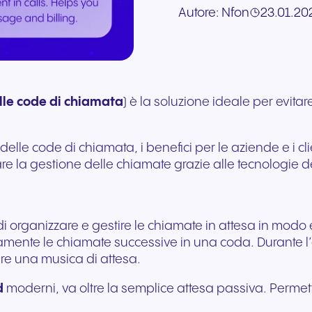
Comunicazioni sicure per
vendite
Autore:
Nfon
23.01.20
Compila il nostro modu
in co-branding, ti forniamo
interruzioni su ogni
l’hardware esistente. S
un’esperienza migliore del
Comunicazione integr
richiesta. I nostri esperti
gli strumenti necessari per
dispositivo. Audio ad alta
adatta istantaneament
paziente e un’erogazione
il retail moderno e il
Richiedi una consulenza
risponderanno il prima
vincere.
fedeltà con sicurezza di
crescita del tuo busin
più efficace delle cure.
coinvolgimento dei clie
gratuita per scoprire come i
possibile.
livello europeo.
prodotti NFON possono
soddisfare le tue esigenze.
lle code di chiamata
) è la soluzione ideale per evita
+39 02 9974 9920
Contattaci
elle code di chiamata, i benefici per le aziende e i cl
re la gestione delle chiamate grazie alle tecnologie d
 organizzare e gestire le chiamate in attesa in modo ef
mente le chiamate successive in una coda. Durante l’a
tare una musica di attesa.
d
moderni, va oltre la semplice attesa passiva. Permett
Viaggi e ospitalità
Settore pubblico