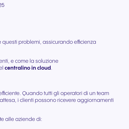
25
lo di
i
professionali progettati per
ata per
Comunicazione affidabile
 ti
e alla
un audio cristallino e un
per organizzazioni
ess.
comfort che dura tutto il
nti.
regolamentate e attente alla
giorno.
sicurezza.
re questi problemi, assicurando efficienza
ienti, e come la soluzione
el
centralino in cloud
.
ficiente. Quando tutti gli operatori di un team
ttesa, i clienti possono ricevere aggiornamenti
e alle aziende di: