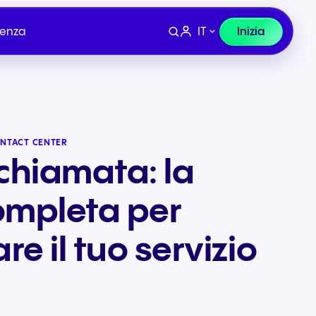
IT
Inizia
tenza
NTACT CENTER
chiamata: la
ompleta per
re il tuo servizio
Dispositivi
lio e
Finanza, Legale e
co
Assicurazioni
ura per
Cuffie e hardware