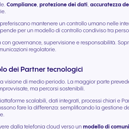
ale.
Compliance
,
protezione dei dati
,
accuratezza del
ie.
referiscano mantenere un controllo umano nelle intera
pende per un modello di controllo condiviso tra pers
ta con governance, supervisione e responsabilità. Sop
omunicazioni regolatorie.
olo dei Partner tecnologici
a visione di medio periodo. La maggior parte prevede di
mprovvisate, ma percorsi sostenibili.
piattaforme scalabili, dati integrati, processi chiari e
ssono fare la differenza: semplificando la gestione del
e.
ere dalla telefonia cloud verso un
modello di comuni