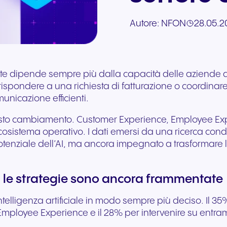
Comunicazioni sicure per
vendite
Compila il nostro modu
in co-branding, ti forniamo
interruzioni su ogni
l’hardware esistente. S
un’esperienza migliore del
Comunicazione integr
richiesta. I nostri esperti
Autore:
NFON
28.05.2
gli strumenti necessari per
dispositivo. Audio ad alta
adatta istantaneament
paziente e un’erogazione
il retail moderno e il
Consulenza diretta su Cloudya
risponderanno il prima
vincere.
fedeltà con sicurezza di
crescita del tuo busin
più efficace delle cure.
coinvolgimento dei clie
e Nia AI.
possibile.
livello europeo.
+39 02 9974 9920
Write to us
liente dipende sempre più dalla capacità delle aziende 
io, rispondere a una richiesta di fatturazione o coordin
municazione efficienti.
sto cambiamento. Customer Experience, Employee Exper
ecosistema operativo. I dati emersi da una ricerca co
ziale dell’AI, ma ancora impegnato a trasformare l’int
ma le strategie sono ancora frammentate
ntelligenza artificiale in modo sempre più deciso. Il 3
’Employee Experience e il 28% per intervenire su entra
Viaggi e ospitalità
Settore pubblico