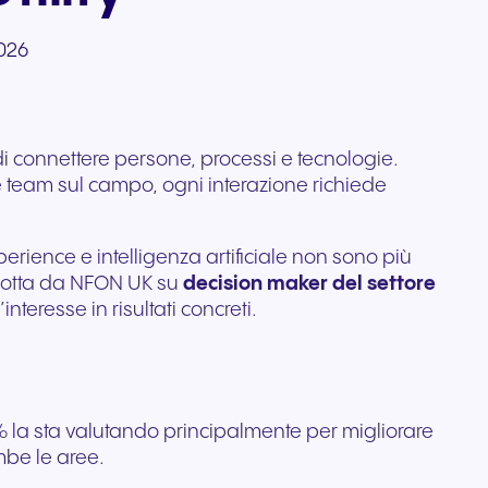
lo di
i
professionali progettati per
ata per
Comunicazione affidabile
 ti
026
e alla
un audio cristallino e un
per organizzazioni
ess.
comfort che dura tutto il
nti.
regolamentate e attente alla
giorno.
sicurezza.
di connettere persone, processi e tecnologie.
are team sul campo, ogni interazione richiede
ience e intelligenza artificiale non sono più
ndotta da NFON UK su
decision maker del settore
eresse in risultati concreti.
5% la sta valutando principalmente per migliorare
mbe le aree.