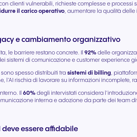
con clienti vulnerabili, richieste complesse e processi 
idurre il carico operativo
, aumentare la qualità delle 
i legacy e cambiamento organizzativo
ta, le barriere restano concrete. Il
92%
delle organizzaz
dei sistemi di comunicazione e customer experience già
ati sono spesso distribuiti tra
sistemi di billing
, piattafo
, l’AI rischia di lavorare su informazioni incomplete, r
terno. Il
60%
degli intervistati considera l’introduzi
 comunicazione interna e adozione da parte dei team d
I deve essere affidabile