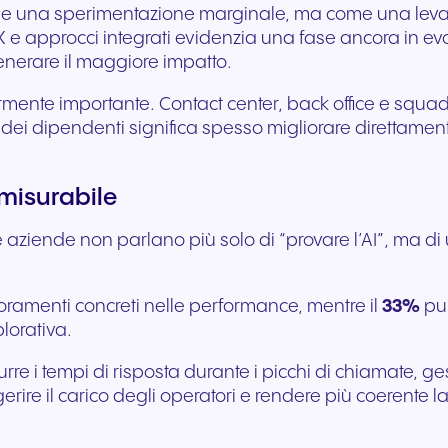
 come una sperimentazione marginale, ma come una leva st
Comunicazione fluida per
Comunicazione affidab
X e approcci integrati evidenzia una fase ancora in evo
offrire esperienze e servizi
per servizi pubblici rea
generare il maggiore impatto.
eccezionali agli ospiti.
supporto ai cittadini.
rmente importante. Contact center, back office e squadr
e dei dipendenti significa spesso migliorare direttament
misurabile
ziende non parlano più solo di “provare l’AI”, ma di uti
oramenti concreti nelle performance, mentre il
33%
pun
lorativa.
ridurre i tempi di risposta durante i picchi di chiamate, g
gerire il carico degli operatori e rendere più coerente l