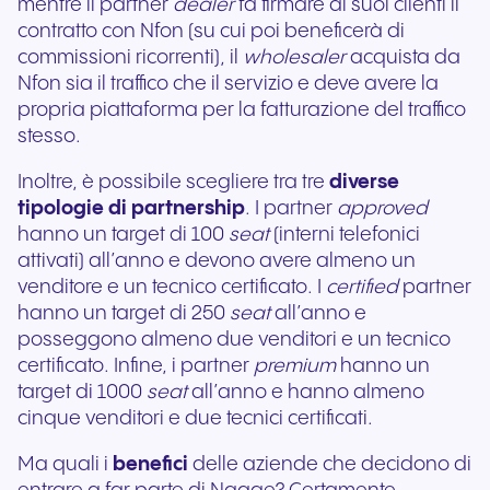
mentre il partner
dealer
fa firmare ai suoi clienti il
contratto con Nfon (su cui poi beneficerà di
commissioni ricorrenti), il
wholesaler
acquista da
Nfon sia il traffico che il servizio e deve avere la
propria piattaforma per la fatturazione del traffico
stesso.
Inoltre, è possibile scegliere tra tre
diverse
tipologie di partnership
. I partner
approved
hanno un target di 100
seat
(interni telefonici
attivati) all’anno e devono avere almeno un
venditore e un tecnico certificato. I
certified
partner
hanno un target di 250
seat
all’anno e
posseggono almeno due venditori e un tecnico
certificato. Infine, i partner
premium
hanno un
target di 1000
seat
all’anno e hanno almeno
cinque venditori e due tecnici certificati.
Ma quali i
benefici
delle aziende che decidono di