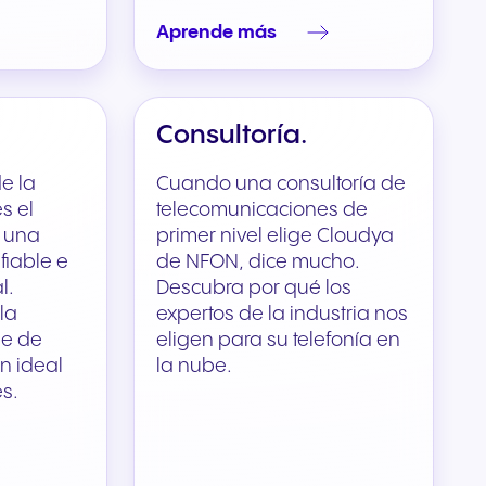
Aprende más
Consultoría.
e la
Cuando una consultoría de
s el
telecomunicaciones de
, una
primer nivel elige Cloudya
fiable e
de NFON, dice mucho.
l.
Descubra por qué los
la
expertos de la industria nos
be de
eligen para su telefonía en
n ideal
la nube.
es.