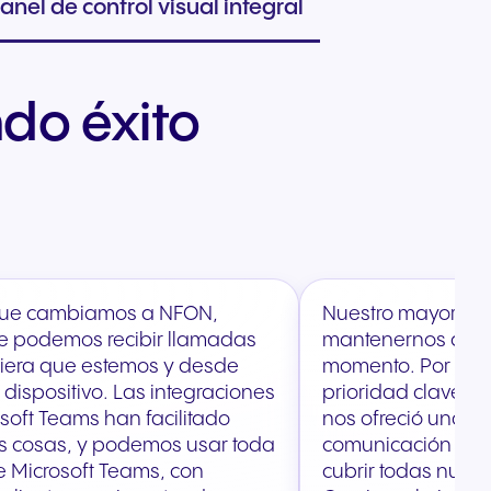
anel de control visual integral
do éxito
ue cambiamos a NFON,
Nuestro mayor des
te podemos recibir llamadas
mantenernos cone
era que estemos y desde
momento. Por eso, 
 dispositivo. Las integraciones
prioridad clave p
soft Teams han facilitado
nos ofreció una p
s cosas, y podemos usar toda
comunicación en 
de Microsoft Teams, con
cubrir todas nues