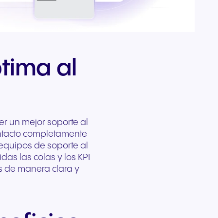
Comunicación de confianza
e
profesionales diseñados
tema
ada
para organizaciones
l
para una claridad cristalina y
rista
reguladas y con alta
ario de
 de tu
comodidad durante todo el
do
ión
sensibilidad a la seguridad.
pertos
día.
r
posible.
s
tima al
r un mejor soporte al
contacto completamente
equipos de soporte al
das las colas y los KPI
es de manera clara y