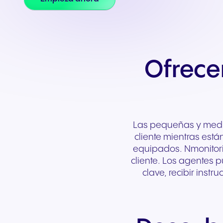
Integraciones y
complementos
Conecta equipos y CRM
Ofrece
Las pequeñas y media
cliente mientras está
equipados. Nmonitori
cliente. Los agentes p
clave, recibir inst