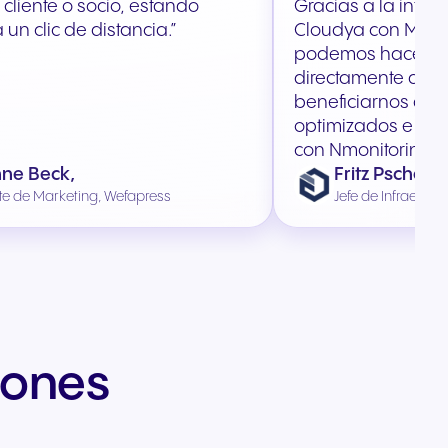
 cliente o socio, estando
Gracias a la integ
 un clic de distancia.”
Cloudya con Micro
podemos hacer l
directamente desd
beneficiarnos de f
optimizados e inf
con Nmonitoring 
ne Beck,
Fritz Pschorm
te de Marketing, Wefapress
Jefe de Infraestruc
iones