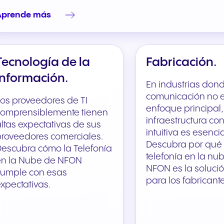
Aprende más
Tecnología de la
Fabricación.
Información.
En industrias dond
comunicación no e
os proveedores de TI
enfoque principal
comprensiblemente tienen
infraestructura con
ltas expectativas de sus
intuitiva es esencia
roveedores comerciales.
Descubra por qué 
escubra cómo la Telefonía
telefonía en la nu
en la Nube de NFON
NFON es la solució
cumple con esas
para los fabricant
xpectativas.