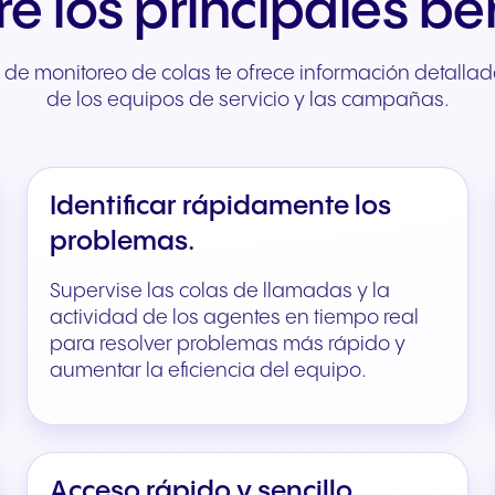
e los principales ben
Comunicación fluida para
Comunicación fiable 
ofrecer experiencias y
unos servicios públic
e monitoreo de colas te ofrece información detallad
servicios excepcionales a
ágiles y un mejor apo
de los equipos de servicio y las campañas.
los huéspedes.
ciudadanía.
Identificar rápidamente los
problemas.
Supervise las colas de llamadas y la
actividad de los agentes en tiempo real
para resolver problemas más rápido y
aumentar la eficiencia del equipo.
Acceso rápido y sencillo.