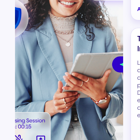
L
a
p
D
e