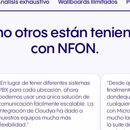
nálisis exhaustivo
Wallboards ilimitados
P
o otros están tenien
con NFON.
"En lugar de tener diferentes sistemas
“Desde q
PBX para cada ubicación, ahora
finalmen
podemos usar una única solución de
dondequi
comunicación fácilmente escalable. La
cualquier
integración de Cloudya ha dado a
con Micro
nuestros equipos mucha más
mucho la
flexibilidad."
la suite 