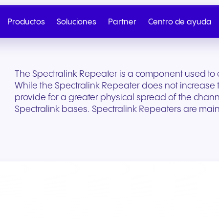
Productos
Soluciones
Partner
Centro de ayuda
The Spectralink Repeater is a component used to e
While the Spectralink Repeater does not increase t
provide for a greater physical spread of the chan
Spectralink bases. Spectralink Repeaters are mainly
Telefonía en la nube
SIP Trunk
Pareja
NGAGE Programa d
Salud y bienestar
Comercio minorista 
Habla con Ventas
Envíanos tu
Partner
comercio electrónico
Telefonía en la nube sin
Conectividad segura e
Desde la incorporación