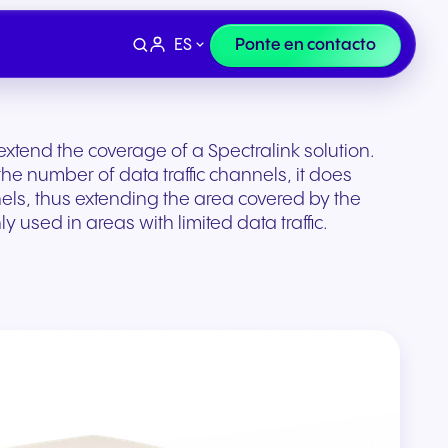
ES
Ponte en contacto
xtend the coverage of a Spectralink solution.
he number of data traffic channels, it does
nels, thus extending the area covered by the
 used in areas with limited data traffic.
Terminales
e
y
Finanzas y sector legal
n la
Auriculares y dispositivos