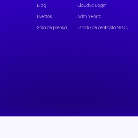
Blog
Cloudya Login
Comunicación fluida para
Comunicación fiable 
ofrecer experiencias y
unos servicios públic
Eventos
Admin Portal
servicios excepcionales a
ágiles y un mejor apo
Sala de prensa
Estado de centralita NFON
los huéspedes.
ciudadanía.